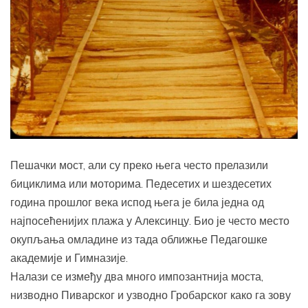
Пешачки мост, али су преко њега често прелазили
бициклима или моторима. Педесетих и шездесетих
година прошлог века испод њега је била једна од
најпосећенијих плажа у Алексинцу. Био је често место
окупљања омладине из тада оближње Педагошке
академије и Гимназије.
Налази се између два много импозантнија моста,
низводно Пиварског и узводно Гробарског како га зову