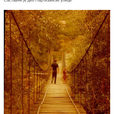
Саставни је део Партизанске улице.