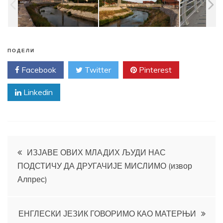
ПОДЕЛИ
Facebook
Twitter
Pinterest
Linkedin
Кретање
ИЗЈАВЕ ОВИХ МЛАДИХ ЉУДИ НАС
ПОДСТИЧУ ДА ДРУГАЧИЈЕ МИСЛИМО (извор
чланка
Алпрес)
ЕНГЛЕСКИ ЈЕЗИК ГОВОРИМО КАО МАТЕРЊИ