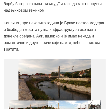
борбу багера са њом, ризикујући тако да мост попусти
над њиховом тежином.
Kоначно , пре неколико година је Брвче постао модеран
и безбедан мост, а путна инфраструктура око њега
донекле сређена. Али, шмек који је имао некада и
романтичне и друге приче које памти, неће се никада
вратити.