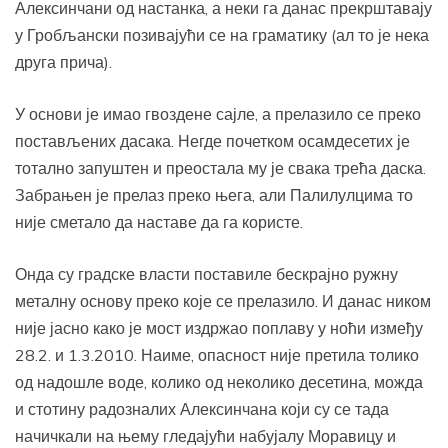
Алексинчани од настанка, а неки га данас прекрштавају
у Гробљански позивајући се на граматику (ал то је нека
друга прича).
У основи је имао гвоздене сајле, а прелазило се преко
постављених дасака. Негде почетком осамдесетих је
тотално запуштен и преостала му је свака трећа даска.
Забрањен је прелаз преко њега, али Палилулцима то
није сметало да наставе да га користе.
Онда су градске власти поставиле бескрајно ружну
металну основу преко које се прелазило. И данас ником
није јасно како је мост издржао поплаву у ноћи између
28.2. и 1.3.2010. Наиме, опасност није претила толико
од надошле воде, колико од неколико десетина, можда
и стотину радозналих Алексинчана који су се тада
начичкали на њему гледајући набујалу Моравицу и