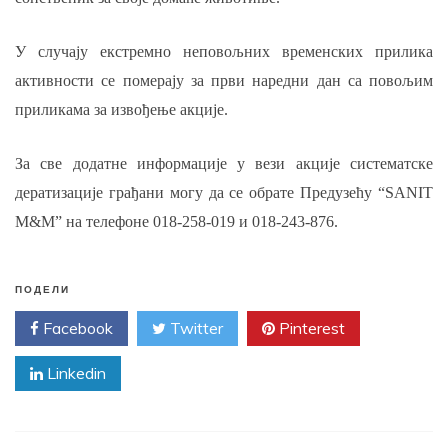
У случају екстремно неповољних временских прилика
активности се померају за први наредни дан са повољим
приликама за извођење акције.
За све додатне информације у вези акције систематске
дератизације грађани могу да се обрате Предузећу “SANIT
М&М” на телефоне 018-258-019 и 018-243-876.
ПОДЕЛИ
Facebook
Twitter
Pinterest
Linkedin