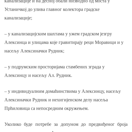
канализације и на десној обали низводно од моста у
Устаничкој до улива главног колектора градске
канализације
;
–
у
канализацијским шахтама у ужем градском језгру
Алексинца
и улицама које гравитирају реци Моравици
и
у
насељу Алексиначки Рудник
;
–
у
подрумским просторијама стамбених зграда у
Алексинцу и насељу Ал. Рудник
.
– у индивидуалним домаћинствима
у
Алексинцу,
насељу
Алексиначки Рудник и нехигијенском
делу
насеља
Прћиловица са непосредним окружењем.
Уколико буде потребе за допуном до предвиђеног броја