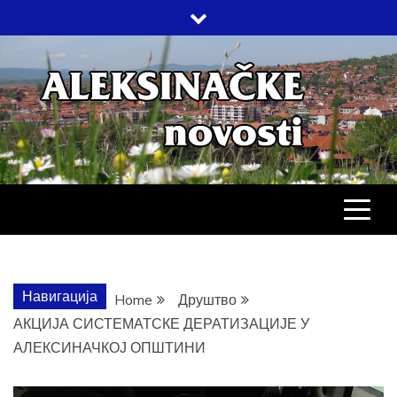
Skip
to
content
АЛЕКСИНАЧ
ДРУШТВО, КУЛТУРА, ЕКОНОМИЈА,
СПОРТ, ПОСЛОВНИ ИМЕНИК,
ХРОНИКА, ЗАБАВА…
НОВОСТИ
Навигација
Home
Друштво
АКЦИЈА СИСТЕМАТСКЕ ДЕРАТИЗАЦИЈЕ У
АЛЕКСИНАЧКОЈ ОПШТИНИ