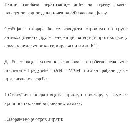
Екипе извођача дератизације биће на терену сваког
наведеног
радног дана почев од 8:00 часова ујутру.
Сузбијање глодара ће се изводити отровима из групе
антикоагуланата друге генерације
, за које је противотров у
случају нежељеног конзумирања
витамин К1.
Да би се акција успешно реализовала и избегле нежељене
последице Предузеће
“SANIT М&М” позива грађане да се
придржавају следећег:
1.Омогућити оперативцима приступ простору у коме се
врши постављање затрованих мамака
;
2.Забрањено је отров дирати
;