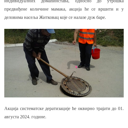
индивидуалних домаћинстава, односно до утрошка
предвиђене количине мамака, акција ће се вршити и у
деловима насеља Житковац које се налазе дуж баре.
Акција систематске дератизације ће оквирно трајати до 01.
августа 2024. године.