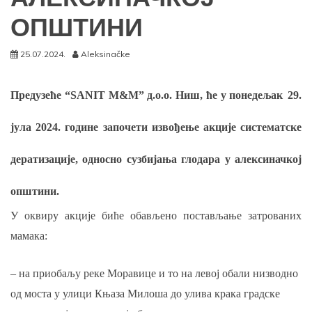
ОПШТИНИ
25.07.2024.
Aleksinačke
Предузеће
“SANIT М&М”
д.о.о.
Ниш
, ће
у понедељак
29.
јула 2024.
године започети извођење
акције систематске
дератизације
, односно сузбијања глодара у алексиначкој
општини
.
У
оквиру а
кције
биће обављено постављање затрованих
мамака:
–
на
приобаљу реке Моравице и то на левој обали низводно
од моста у улици Књаза Милоша до улива крака градске