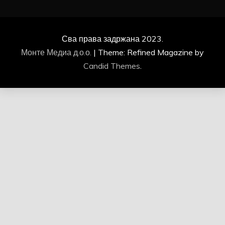
Сва права задржана 2023.
Монте Медиа д.о.о.
|
Theme: Refined Magazine by
Candid Themes
.