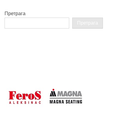
Претрага
Претрага