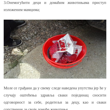
3.Онемогућити деци и домаћим животињама приступ
изложеним мамцима;
Моле се грађани да у свему следе наведена упутства јер ће у
случају оштећења здравља сваки појединац сносити
одговорност за себе,
родитељи за децу,
као и сваки
сопственик за своје домаће животиње.