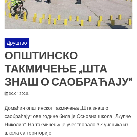
Друштво
ОПШТИНСКО
ТАКМИЧЕЊЕ „ШТА
ЗНАШ О САОБРАЋАЈУ“
30.04.2026.
Домаћин општинског такмичења „Шта знаш о
саобраћају” ове године била је Основна школа „Љупче
Николић”. На такмичењу је учествовало 37 ученика из
школа са територије