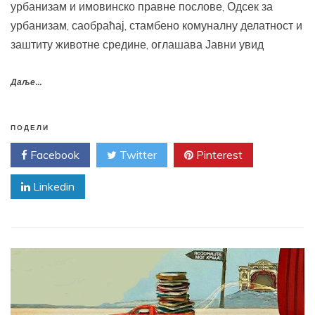
урбанизам и имовинско правне послове, Одсек за
урбанизам, саобраћај, стамбено комуналну делатност и
заштиту животне средине, оглашава Јавни увид
Даље...
ПОДЕЛИ
Facebook
Twitter
Pinterest
Linkedin