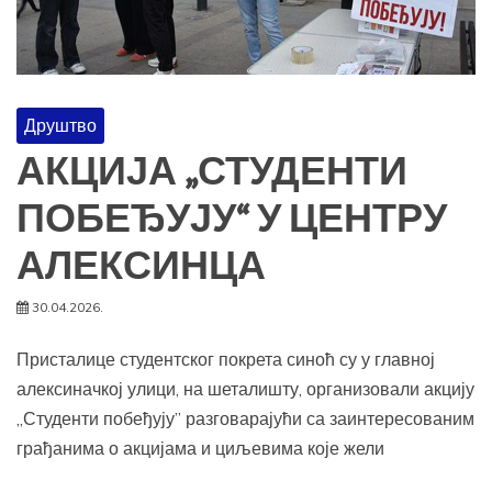
Друштво
АКЦИЈА „СТУДЕНТИ
ПОБЕЂУЈУ“ У ЦЕНТРУ
АЛЕКСИНЦА
30.04.2026.
Присталице студентског покрета синоћ су у главној
алексиначкој улици, на шеталишту, организовали акцију
„Студенти побеђују” разговарајући са заинтересованим
грађанима о акцијама и циљевима које жели