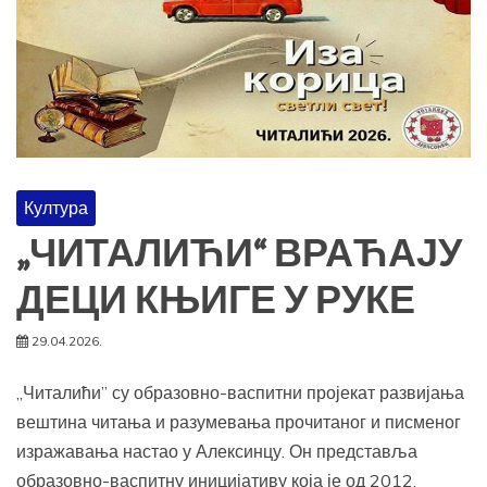
Култура
„ЧИТАЛИЋИ“ ВРАЋАЈУ
ДЕЦИ КЊИГЕ У РУКЕ
29.04.2026.
„Читалићи” су образовно-васпитни пројекат развијања
вештина читања и разумевања прочитаног и писменог
изражавања настао у Алексинцу. Он представља
образовно-васпитну иницијативу која је од 2012.