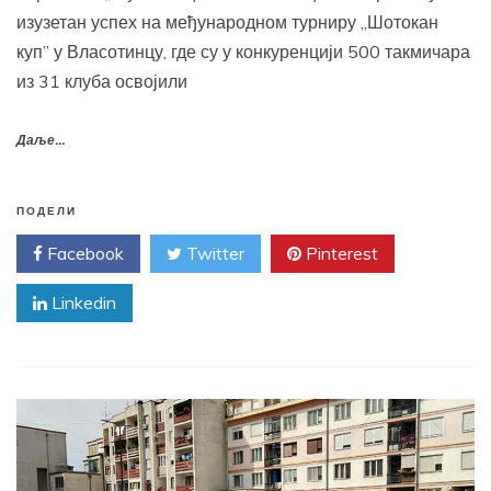
изузетан успех на међународном турниру „Шотокан
куп” у Власотинцу, где су у конкуренцији 500 такмичара
из 31 клуба освојили
Даље...
ПОДЕЛИ
Facebook
Twitter
Pinterest
Linkedin