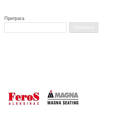
Претрага
Претрага