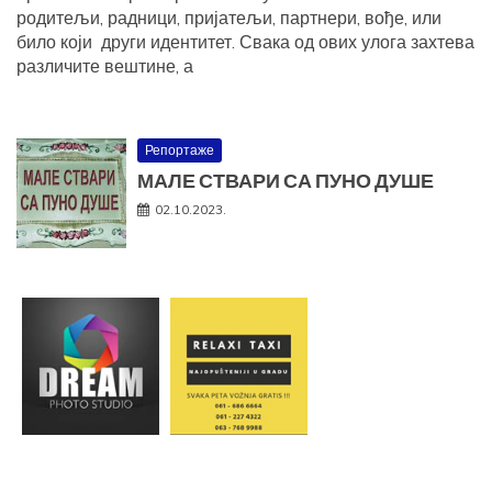
родитељи, радници, пријатељи, партнери, вође, или
било који други идентитет. Свака од ових улога захтева
различите вештине, а
Репортаже
МАЛЕ СТВАРИ СА ПУНО ДУШЕ
02.10.2023.