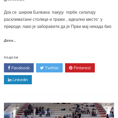
Док се широм Балкана пакују торбе, склапају
расклиматане столице и тражи „ идеално место“ у
природи, лако је заборавити да је Први мај некада био
Даље...
ПОДЕЛИ
Facebook
Twitter
Pinterest
Linkedin