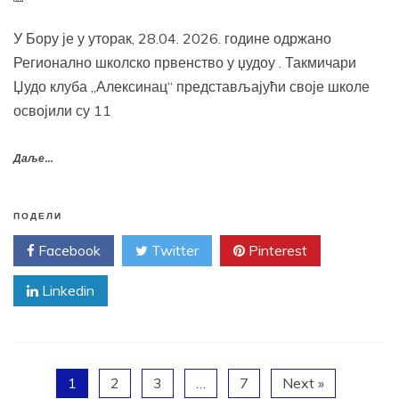
У Бору је у уторак, 28.04. 2026. године одржано
Регионално школско првенство у џудоу . Такмичари
Џудо клуба „Алексинац“ представљајући своје школе
освојили су 11
Даље...
ПОДЕЛИ
Facebook
Twitter
Pinterest
Linkedin
1
2
3
…
7
Next »