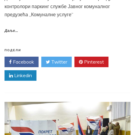
контролори паркинг службе Јавног комуналног
предузећа „Комуналне услуге”
Даље...
ПОДЕЛИ
Facebook
Twitter
Pinterest
Linkedin