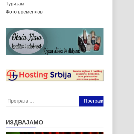
Туризам
Фото времеплов
Претрага
за:
ИЗДВАЈАМО