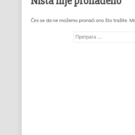
Ništa nije pronađeno
Čini se da ne možemo pronaći ono što tražite. 
Претрага
за: