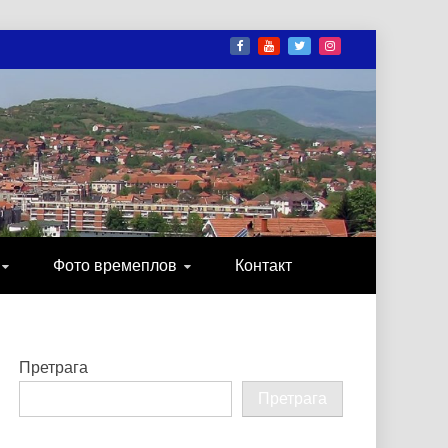
И
ОНИКА, ЗАБАВА…
Фото времеплов
Контакт
Претрага
Претрага