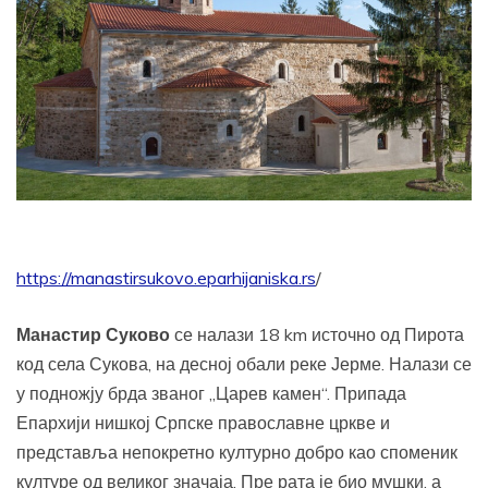
https://manastirsukovo.eparhijaniska.rs
/
Манастир Суково
се налази 18 km источно од Пирота
код села Сукова, на десној обали реке Јерме. Налази се
у подножју брда званог „Царев камен“.
Припада
Епархији нишкој Српске православне цркве и
представља непокретно културно добро као споменик
културе од великог значаја. Пре рата је био мушки, а