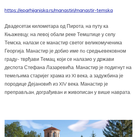
https://eparhijaniska.rs/manastiri/manastir-temska
Двадесетак километара од Пирота, на путу ка
Књажевцу, на левој обали реке Темштице у селу
Темска, налази се манастир светог великомученика
Георгија. Манастир је добио име пo средњевековном
граду- тврђави Темац, који се налазио у држави
деспота Стефана Лазаревића. Манастир је подигнут на
темељима старијег храма из XI века, а задужбина је
породице Дејановић из XIV века. Манастир је
преправљан, дограђиван и живописан у више наврата.