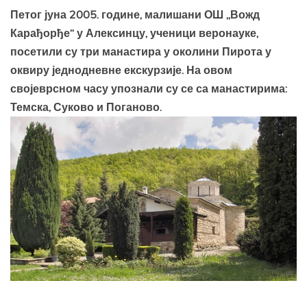
Петог јуна 2005. године, малишани ОШ „Вожд
Карађорђе“ у Алексинцу, ученици веронауке,
посетили су три манастира у околини Пирота у
оквиру једнодневне екскурзије. На овом
својеврсном часу упознали су се са манастирима:
Темска, Суково и Поганово.