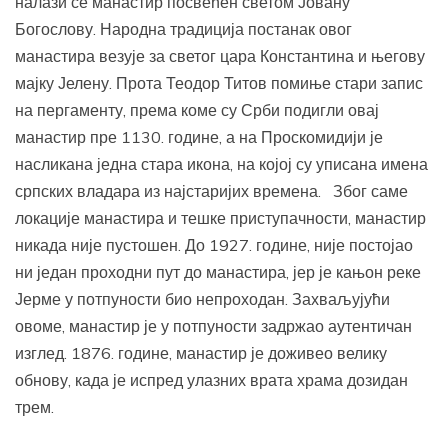
налази се манастир посвећен светом Јовану
Богослову. Народна традиција постанак овог
манастира везује за светог цара Константина и његову
мајку Јелену. Прота Теодор Титов помиње стари запис
на пергаменту, према коме су Срби подигли овај
манастир пре 1130. године, а на Проскомидији је
насликана једна стара икона, на којој су уписана имена
српских владара из најстаријих времена. Због саме
локације манастира и тешке приступачности, манастир
никада није пустошен. До 1927. године, није постојао
ни један проходни пут до манастира, јер је кањон реке
Јерме у потпуности био непроходан. Захваљујући
овоме, манастир је у потпуности задржао аутентичан
изглед. 1876. године, манастир је доживео велику
обнову, када је испред улазних врата храма дозидан
трем.