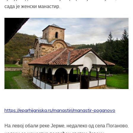
сада је женски манастир.
https://eparhijaniska.rs/manastiri/manastir-poganovo
На левој обали реке Јерме, недалеко од села Поганово,