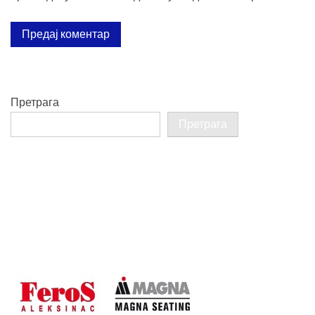
Претрага
Претрага