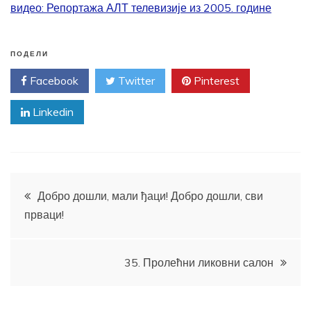
видео: Репортажа АЛТ телевизије из 2005. године
ПОДЕЛИ
Facebook
Twitter
Pinterest
Linkedin
Кретање
Добро дошли, мали ђаци! Добро дошли, сви
прваци!
чланка
35. Пролећни ликовни салон