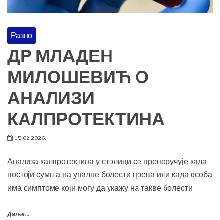
Разно
ДР МЛАДЕН
МИЛОШЕВИЋ О
АНАЛИЗИ
КАЛПРОТЕКТИНА
15.02.2026.
Анализа калпротектина у столици се препоручује када
постоји сумња на упалне болести црева или када особа
има симптоме који могу да укажу на такве болести.
Даље...