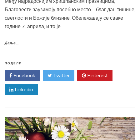
Међу најрадоснијим хришћанским празницима,
Благовести заузимају посебно место – благ дан тишине,
светлости и Божије близине. Обележавају се сваке
године 7. априла, и то је
Даље...
ПОДЕЛИ
Facebook
Twitter
Pinterest
Linkedin