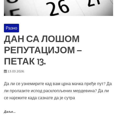
Разно
ДАН СА ЛОШОМ
РЕПУТАЦИЈОМ –
ПЕТАК 13.
13.03.2026.
Да ли се узнемирите кад вам црна мачка пређе пут? Да
ли пролазите испод расклопљених мердевина? Да ли
се најежите када сазнате да је сутра
Даље...