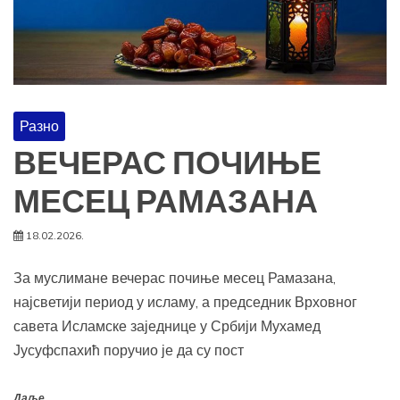
Разно
ВЕЧЕРАС ПОЧИЊЕ
МЕСЕЦ РАМАЗАНА
18.02.2026.
За муслимане вечерас почиње месец Рамазана,
најсветији период у исламу, а председник Врховног
савета Исламске заједнице у Србији Мухамед
Јусуфспахић поручио је да су пост
Даље...