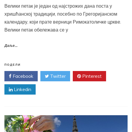
Велики петак је један од најстрожих дана поста у
хришћанској традицији, посебно по Грегоријанском
календару, који прате верници Римокатоличке цркве.
Велики петак обележава се у
Даље...
ПОДЕЛИ
Facebook
Twitter
Pinterest
Linkedin