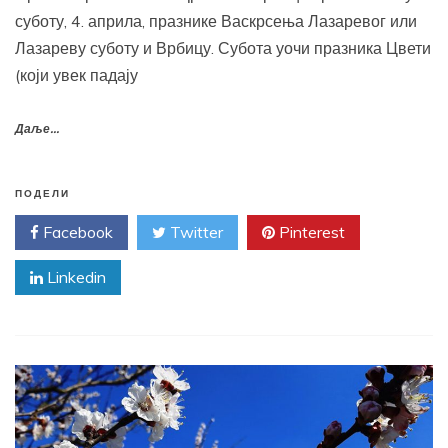
суботу, 4. априла, празнике Васкрсења Лазаревог или
Лазареву суботу и Врбицу. Субота уочи празника Цвети
(који увек падају
Даље...
ПОДЕЛИ
Facebook
Twitter
Pinterest
Linkedin