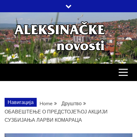
Skip
to
content
АЛЕКСИНАЧ
ДРУШТВО, КУЛТУРА, ЕКОНОМИЈА,
СПОРТ, ПОСЛОВНИ ИМЕНИК,
ХРОНИКА, ЗАБАВА…
НОВОСТИ
Навигација
Home
Друштво
ОБАВЕШТЕЊЕ О ПРЕДСТОЈЕЋОЈ АКЦИЈИ
СУЗБИЈАЊА ЛАРВИ КОМАРАЦА