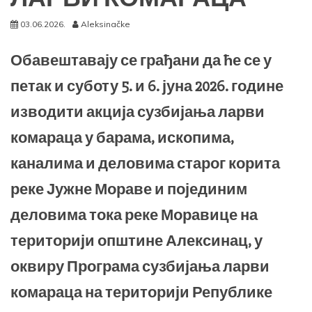
03.06.2026.
Aleksinačke
Обавештавају се грађани да ће се у
петак и суботу 5. и 6. јуна 2026. године
изводити акција сузбијања ларви
комараца у барама, ископима,
каналима и деловима старог корита
реке Јужне Мораве и појединим
деловима тока реке Моравице на
територији општине Алексинац, у
оквиру Програма сузбијања ларви
комараца на територији Републике