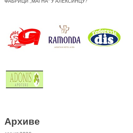
ФАБРИЦИ „МАГНА“ У АЛЕКСИНЦУ?
Архиве