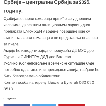
Србије – централна Србија за 2026.
годину.
Сузбијање ларви комараца вршиће се у дневним
часовима, директним аплицирањем ларвицидног
препарата LARVIXEN у водене површине које су
станишта ларви комараца и не представља опасност
за пчеле.
Акције ће изводити заједно предузећа ДЕ МУС доо
Сурчин и СИНИТРА ДДД доо Ваљево.
Уколико због неповољне временске ситуације буде
потребно одлагање или прекидање акција, грађани ће
бити благовремено обавештени.
Контакт особа на терену: Виолета Вучетић 060 020
8513
ПОДЕЛИ