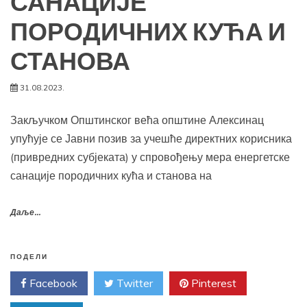
САНАЦИЈЕ
ПОРОДИЧНИХ КУЋА И
СТАНОВА
31.08.2023.
Закључком Општинског већа општине Алексинац
упућује се Јавни позив за учешће директних корисника
(привредних субјеката) у спровођењу мера енергетске
санације породичних кућа и станова на
Даље...
ПОДЕЛИ
Facebook
Twitter
Pinterest