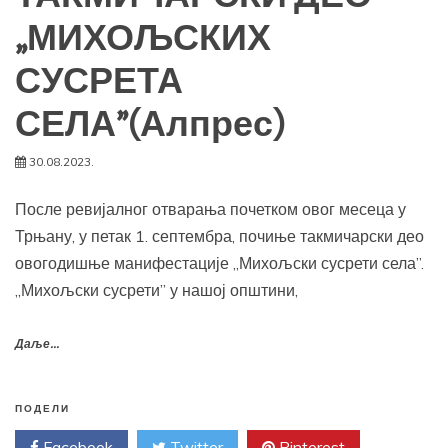
„МИХОЉСКИХ
СУСРЕТА
СЕЛА”(Алпрес)
30.08.2023.
После ревијалног отварања почетком овог месеца у
Трњану, у петак 1. септембра, почиње такмичарски део
овогодишње манифестације „Михољски сусрети села”.
„Михољски сусрети” у нашој општини,
Даље...
ПОДЕЛИ
Facebook
Twitter
Pinterest