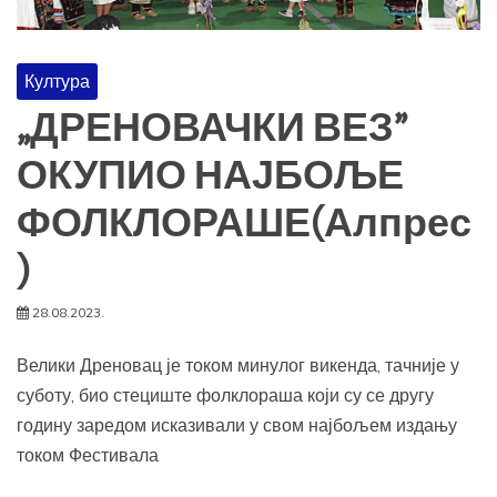
Култура
„ДРЕНОВАЧКИ ВЕЗ”
ОКУПИО НАЈБОЉЕ
ФОЛКЛОРАШЕ(Алпрес
)
28.08.2023.
Велики Дреновац је током минулог викенда, тачније у
суботу, био стециште фолклораша који су се другу
годину заредом исказивали у свом најбољем издању
током Фестивала