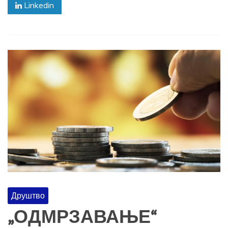
Linkedin
Друштво
„ОДМРЗАВАЊЕ“