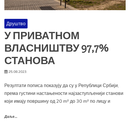
Друштво
У ПРИВАТНОМ
ВЛАСНИШТВУ 97,7%
СТАНОВА
25.08.2023.
Резултати пописа показују да су у Републици Србији,
према густини настањености најзаступљенији станови
који имају површину од 20 m² до 30 m² по лицу и
Даље...