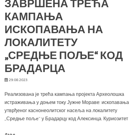
ЗАВРШЕНА ТРЕЋА
КАМПАЊА
ИСКОПАВАЊА НА
ЛОКАЛИТЕТУ
„СРЕДЊЕ ПОЉЕ“ КОД
БРАДАРЦА
29.08.2023.
Реализована је трећа кампања пројекта Археолошка
истраживања у доњем току Јужне Мораве: ископавања
утврђеног каснонеолитског насеља на локалитету
„Средње пољe“ у Брадарцу код Алексинца. Куриозитет
Даље...