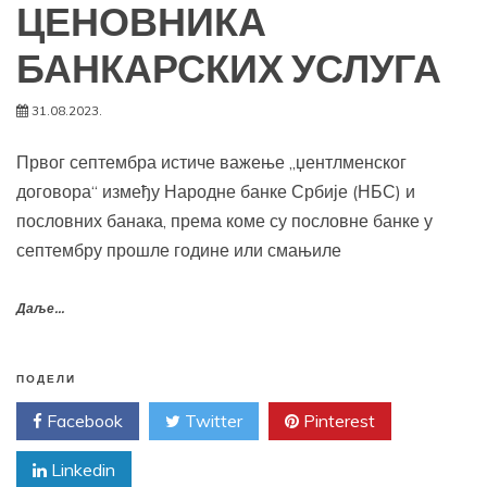
ЦЕНОВНИКА
БАНКАРСКИХ УСЛУГА
31.08.2023.
Првог септембра истиче важење „џентлменског
договора“ између Народне банке Србије (НБС) и
пословних банака, према коме су пословне банке у
септембру прошле године или смањиле
Даље...
ПОДЕЛИ
Facebook
Twitter
Pinterest
Linkedin