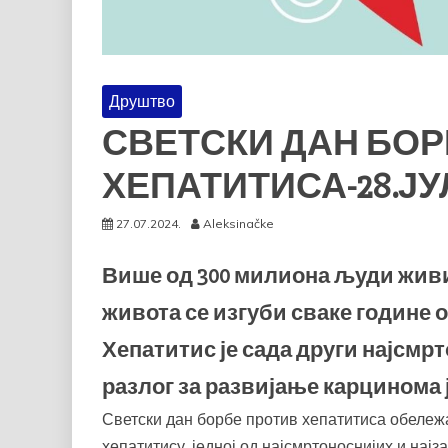
Друштво
СВЕТСКИ ДАН БОР
ХЕПАТИТИСА-28.ЈУ
27.07.2024.
Aleksinačke
Више од 300 милиона људи живи 
живота се изгуби сваке године 
Хепатитис је сада други најсмрто
разлог за развијање карцинома 
Светски дан борбе против хепатитиса обележа
хепатитису, једној од најсмртоноснијих и нај