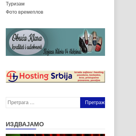
Туризам
Фото времеплов
Претрага
за:
ИЗДВАЈАМО