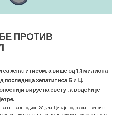
БЕ ПРОТИВ
Л
са хепатитисом, а више од 1,3 милиона
од последица хепатитиса Б и Ц.
носнији вирус на свету , а водећи је
јетре.
ва се сваке године 28.јула. Циљ је подизање свести о
занемаренијих болести – оној која одузима животе сваких