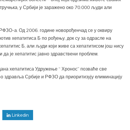
ручњка, у Србији је заражено око 70.000 људи али
у РФЗО-а. Од 2006. године новорођенчад се у оквиру
тив хепатитиса Б по рођењу, док су за одрасле на
епатитис Б, али људи који живе са хепатитисом још нису
 да је хепатитис јавно здравствени проблем.
ана хепатитиса Удружење “ Хронос” позваће све
во здравља Србије и РФЗО да приоритизују елиминацију
Linkedin