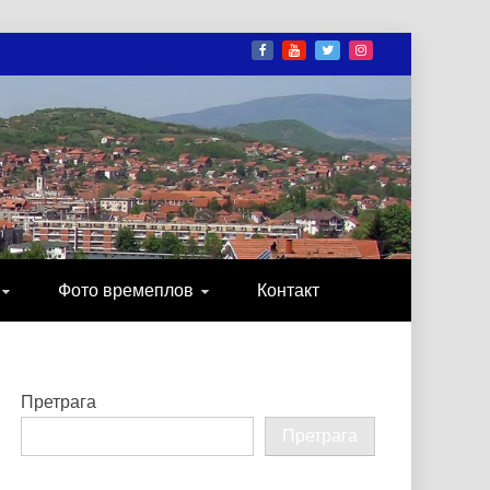
И
ОНИКА, ЗАБАВА…
Фото времеплов
Контакт
Претрага
Претрага