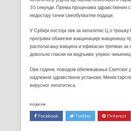
30 секунди. Према проценама здравствених ст
недостају тачни свеобухватни подаци.
У Србији постоји лек за хепатитис Ц о трошк
програма обавезне вакцинације вакцинишу про
располагању вакцина и ефикасан третман за х
довољно гласни ни видљиви, упркос чињеници
Ове године, поводом обележавања Светског д
надлежне здравствене установе, Министарст
вирусног хепатитиса.
ПОДЕЛИ
Facebook
Twitter
Pinterest