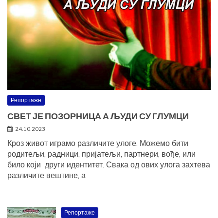
Репортаже
СВЕТ ЈЕ ПОЗОРНИЦА А ЉУДИ СУ ГЛУМЦИ
24.10.2023.
Кроз живот играмо различите улоге. Можемо бити
родитељи, радници, пријатељи, партнери, вође, или
било који други идентитет. Свака од ових улога захтева
различите вештине, а
Репортаже