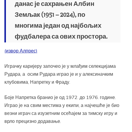
данас је сахрањен Албин
Земљак (1951 – 2024), по
многима један од најбољих
фудбалера са ових простора.
(извор Алпрес)
Играчку каријеру започео је у млађим селекцијама
Рудара, а осим Рудара играо је и у алексиначким
клубовима, Напретку и Фраду.
Боје Напретка бранио је од 1972. до 1976. године.
Играо је на свим местима у екипи, а најчешће је био
везни играч са изузетним осећајем за тимску игру и
врло прецизно додавање.