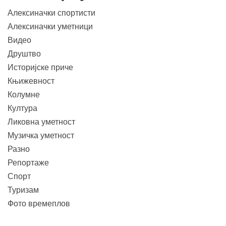
Алексиначки спортисти
Алексиначки уметници
Видео
Друштво
Историјске приче
Књижевност
Колумне
Култура
Ликовна уметност
Музичка уметност
Разно
Репортаже
Спорт
Туризам
Фото времеплов