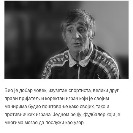
Био је добар човек, изузетан спортиста, велики друг,
прави пријатељ и коректан играч који је својим
манирима будио поштовање како својих, тако и
противничких играча. Једном речју, фудбалер који је
многима могао да послужи као узор.