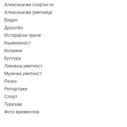
Алексиначки спортисти
Алексиначки уметници
Видео
Друштво
Историјске приче
Књижевност
Колумне
Култура
Ликовна уметност
Музичка уметност
Разно
Репортаже
Спорт
Туризам
Фото времеплов