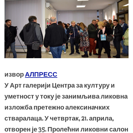
извор
АЛПРЕСС
У Арт галерији Центра за културу и
уметност у току је занимљива ликовна
изложба претежно алексиначких
стваралаца. У четвртак, 21. априла,
отворен је 35. Пролећни ликовни салон