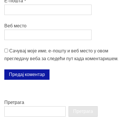
Е-пошта
*
Веб место
Сачувај моје име, е-пошту и веб место у овом
прегледачу веба за следећи пут када коментаришем.
Претрага
Претрага