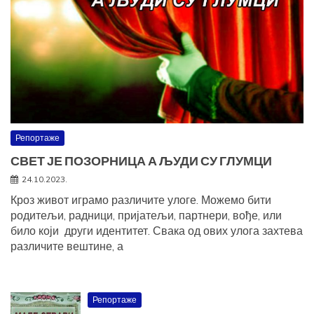
Репортаже
СВЕТ ЈЕ ПОЗОРНИЦА А ЉУДИ СУ ГЛУМЦИ
24.10.2023.
Кроз живот играмо различите улоге. Можемо бити
родитељи, радници, пријатељи, партнери, вође, или
било који други идентитет. Свака од ових улога захтева
различите вештине, а
Репортаже