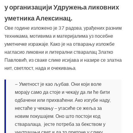
у организацији Удружења ликовних
уметника Алексинац.
Ове године изложено је 37 радова, урађених разним
техникама, мотивима и материјалима уз посебне
уметничке изражаје. Како је на отварању изложбе
нагласио ликовни и литерални стваралац Златко
Павловић, из сваке слике исијава и назире се златна
нит, светлост, нада и очекивања.
− Уметност је као љубав. Они који воле
морају само да стоје и чекају да ли ће бити
одбачени или прихваћени. Ако изгубе наду,
нестаће у чекању – угасиће се жеља за
новим покушајем. Оно што постоји код
стваралаца, јесте потреба за бекством у
унутрашњи свет и да то преточе у слику,