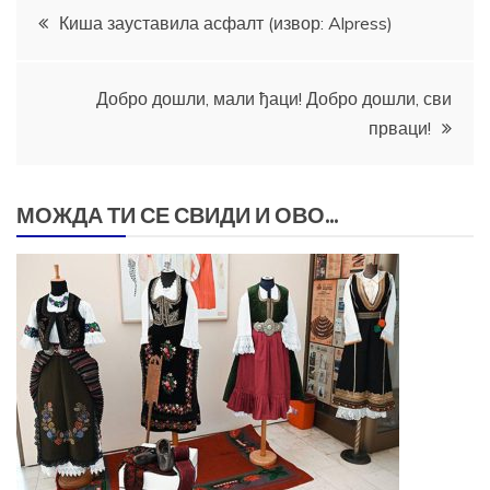
Кретање
Киша зауставила асфалт (извор: Alpress)
чланка
Добро дошли, мали ђаци! Добро дошли, сви
прваци!
МОЖДА ТИ СЕ СВИДИ И ОВО...