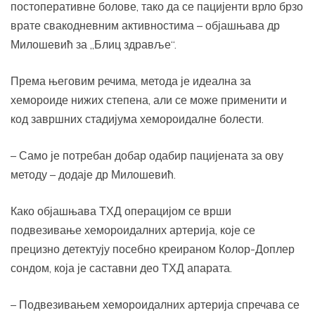
постоперативне болове, тако да се пацијенти врло брзо
врате свакодневним активностима – објашњава др
Милошевић за „Блиц здравље“.
Према његовим речима, метода је идеална за
хемороиде нижих степена, али се може применити и
код завршних стадијума хемороидалне болести.
– Само је потребан добар одабир пацијената за ову
методу – додаје др Милошевић.
Како објашњава ТХД операцијом се врши
подвезивање хемороидалних артерија, које се
прецизно детектују посебно креираном Колор-Доплер
сондом, која је саставни део ТХД апарата.
– Подвезивањем хемороидалних артерија спречава се