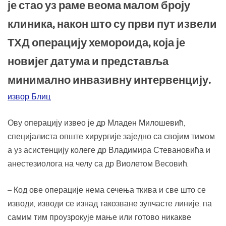
је стао уз раме веома малом броју
клиника, након што су први пут извели
ТХД операцију хемороида, која је
новијег датума и представља
минимално инвазивну интервенцију.
извор Блиц
Ову операцију извео је др Младен Милошевић,
специјалиста опште хирургије заједно са својим тимом
а уз асистенцију колеге др Владимира Стевановића и
анестезиолога на челу са др Виолетом Весовић.
– Код ове операције нема сечења ткива и све што се
изводи, изводи се изнад такозване зупчасте линије, па
самим тим проузрокује мање или готово никакве