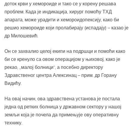
доток крви у хемороиде и тако се у корену решава
проблем. Када је индикација, хирург помоћу ТХД
апарата, може урадити и хемороидопексију, како би
решио хемороиде који пролабирају (испадају) – казао је
др Милошевић.
Он се захвалио целој екипи на подршци и помоћи како
би се кренуло са овом операцијом у њиховој, како је
рекао, „малој болници“, а посебно директору
Здравственог центра Алексинац – прим. др Горану
Видићу.
На овај начин, ова здравствена установа је постала
једна од ретких болница у државном сектору у нашој
земљи која је почела да примењује ову оперативну
технику.