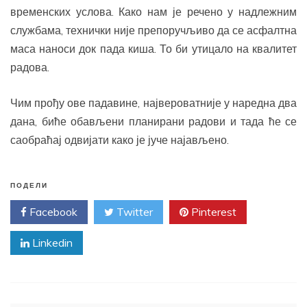
временских услова. Како нам је речено у надлежним
службама, технички није препоручљиво да се асфалтна
маса наноси док пада киша. То би утицало на квалитет
радова.
Чим прођу ове падавине, највероватније у наредна два
дана, биће обављени планирани радови и тада ће се
саобраћај одвијати како је јуче најављено.
ПОДЕЛИ
Facebook
Twitter
Pinterest
Linkedin