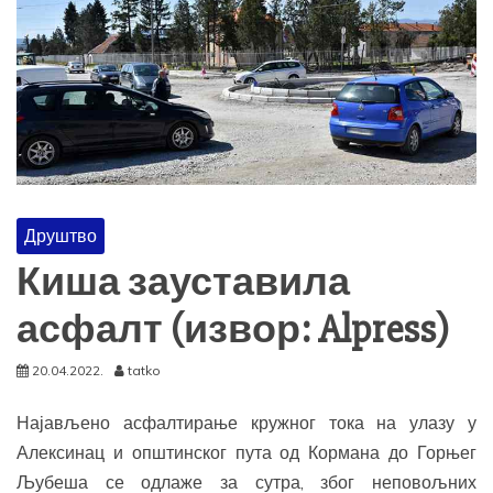
Друштво
Киша зауставила
асфалт (извор: Alpress)
20.04.2022.
tatko
Најављено асфалтирање кружног тока на улазу у
Алексинац и општинског пута од Кормана до Горњег
Љубеша се одлаже за сутра, због неповољних