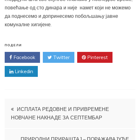
повећање од сто динара и није намет који не можемо
да поднесемо и допринесемо побољшању јавне
комуналне хигијене.
ПОДЕЛИ
Facebook
Twitter
Pinterest
Linkedin
Кретање
ИСПЛАТА РЕДОВНЕ И ПРИВРЕМЕНЕ
НОВЧАНЕ НАКНАДЕ ЗА СЕПТЕМБАР
чланка
ПРИРОДНИ ПРИРАШТАЈ – ПОРАЖАВАЈУЋЕ