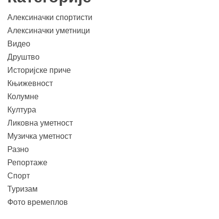
Алексиначки спортисти
Алексиначки уметници
Видео
Друштво
Историјске приче
Књижевност
Колумне
Култура
Ликовна уметност
Музичка уметност
Разно
Репортаже
Спорт
Туризам
Фото времеплов