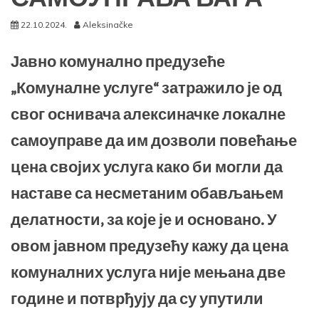
22.10.2024.
Aleksinačke
Јавно комунално предузеће
„Комуналне услуге“ затражило је од
свог оснивача алексиначке локалне
самоуправе да им дозволи повећање
цена својих услуга како би могли да
наставе са несметaним обављaњeм
делатности, за које је и основано. У
овом јавном предузећу кажу да цена
комуналних услуга није мењана две
године и потврђују да су упутили