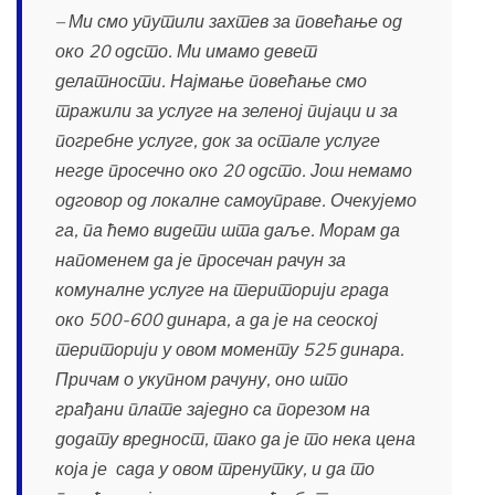
– Ми смо упутили захтев за повећање од
око 20 одсто. Ми имамо девет
делатности. Најмање повећање смо
тражили за услуге на зеленој пијаци и за
погребне услуге, док за остале услуге
негде просечно око 20 одсто. Још немамо
одговор од локалне самоуправе. Очекујемо
га, па ћемо видети шта даље. Морам да
напоменем да је просечан рачун за
комуналне услуге на територији града
око 500-600 динара, а да је на сеоској
територији у овом моменту 525 динара.
Причам о укупном рачуну, оно што
грађани плате заједно са порезом на
додату вредност, тако да је то нека цена
која је сада у овом тренутку, и да то