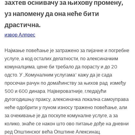
захтев оснивачу за њихову промену,
уз напомену да она неће бити
драстична.
извор Алпрес
Најмање повећање је затражено за пијачне и погребне
услуге, а код осталих делатности, по алексиначким
комуналцима, цене би требало да порасту и до 20
одсто. У „Комуналним услугама“ кажу да је сада
просечан рачун по домаћинству за њихов рад између
500 и 600 динара. Највероватније, гледајући
дугогодишњу праксу, алексиначка локална самоуправа
неће одобрити у пуном износу тражено повећање, али
за очекивање је да поскупе комуналне услуге, а за
колико, знаће се након што ово питање дође на дневни
ред Општинског већа Општине Алексинац.