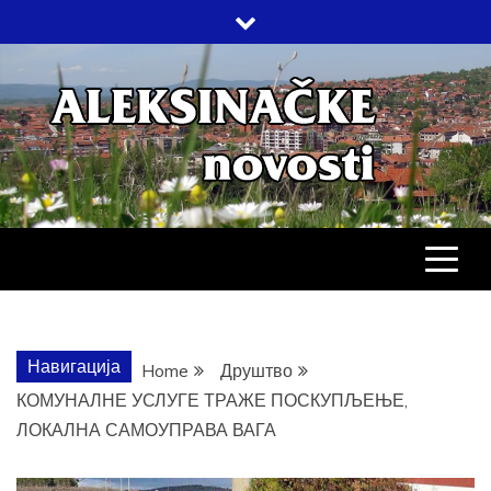
Skip
to
content
АЛЕКСИНАЧ
ДРУШТВО, КУЛТУРА, ЕКОНОМИЈА,
СПОРТ, ПОСЛОВНИ ИМЕНИК,
ХРОНИКА, ЗАБАВА…
НОВОСТИ
Навигација
Home
Друштво
КОМУНАЛНЕ УСЛУГЕ ТРАЖЕ ПОСКУПЉЕЊЕ,
ЛОКАЛНА САМОУПРАВА ВАГА