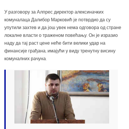
У разговору за Алпрес директор алексиначких
комуналаца Далибор Марковић је потврдио да су
упутили захтев и да још увек нема одговора од стране
локалне власти о траженом повећању. Он је изразио
наду да тај раст цене неће бити велики удар на
финансије грађана, имајући у виду тренутну висину
комуналних рачуна.