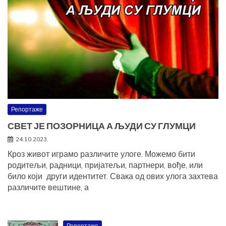
Репортаже
СВЕТ ЈЕ ПОЗОРНИЦА А ЉУДИ СУ ГЛУМЦИ
24.10.2023.
Кроз живот играмо различите улоге. Можемо бити
родитељи, радници, пријатељи, партнери, вође, или
било који други идентитет. Свака од ових улога захтева
различите вештине, а
Репортаже