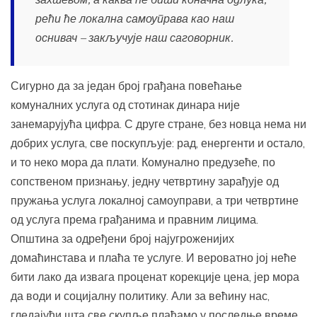
рећи ће локална самоуправа као наш
оснивач – закључује наш саговорник.
Сигурно да за један број грађана повећање
комуналних услуга од стотинак динара није
занемарујућа цифра. С друге стране, без новца нема ни
добрих услуга, све поскупљује: рад, енергенти и остало,
и то неко мора да плати. Комунално предузеће, по
сопственом признању, једну четвртину зарађује од
пружања услуга локалној самоуправи, а три четвртине
од услуга према грађанима и правним лицима.
Општина за одређени број најугроженијих
домаћинстава и плаћа те услуге. И вероватно јој неће
бити лако да извага проценат корекције цена, јер мора
да води и социјалну политику. Али за већину нас,
гледајући шта све скупље плаћамо у последње време,