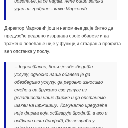
повећање, ја се надам, неће бити велики
удар на грађане – каже Марковић.
Директор Марковић још и напомиње да је битно да
предузеће редовно извршава своје обавезе и да
тражено повећање није у функцији стварања профита
већ опстанка у послу.
– Једноставно, боље је обезбедити
услугу, односно наша обавеза је да
обезбедимо услугу, да редовно износимо
смеће и да пружамо све услуге из
делатности наше фирме и да опстанемо
такви на тржишту. Комунално предузеће
није фирма која остварује профит, а ако и
оствари неки профит, то се враћа у