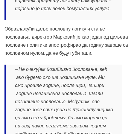
највећем проценту локалној самоуправи –
појаснио је први човек Комуналних услуга.
Образлажући даље пословну логику и стање
пословања, директор Марковић је као један од циљева
пословне политике апострофирао да годину заврше са
пословном нулом, да не буду губиташи.
– Не очекујем позитивно пословање, већ
ако будемо око те позитивне нуле. Ми
смо прошле године, после три, четири
године негативног пословања, имали
позитивно пословање. Међутим, ове
године због свих цена на тржишту видимо
да смо већ у проблему, па смо морали да
на овај начин реагујемо оваквим једном
захтевом, а каква ће бити коначна одлука,