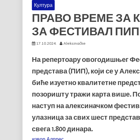
Култура
ПРАВО ВРЕМЕ ЗА 
ЗА ФЕСТИВАЛ ПИП
17.10.2024.
Aleksinačke
На репертоару овогодишњег Ф
представа (ПИП), који се у Алекс
биће изуетно квалитетне предст
позоришту тражи карта више. По
наступ на алексиначком фестива
улазница за свих шест представа
свега 1.800 динара.
извор Алпрес