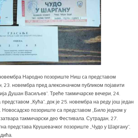
 новембра Народно позориште Ниш са представом
ан, 23. новембра пред алексиначком публиком појавити
ија Душан Васиљев”. Треће такмичарске вечери, 24.
представом „Кућа”, док је 25. новембра на реду још један
. Новосадско позориште са представом „Било једном у
 затвара такмичарски део Фестивала. Сутрадан, 27.
тна представа Крушевачког позориште „Чудо у Шаргану”,
дића.