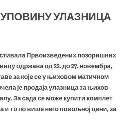
КУПОВИНУ УЛАЗНИЦА
естивала Првоизведених позоришних
инцу одржава од 22. до 27. новембра,
аве за које се у њиховом матичном
чела је продаја улазница за њихов
лу. За сада се може купити комплет
 и то по више него повољној цени, за