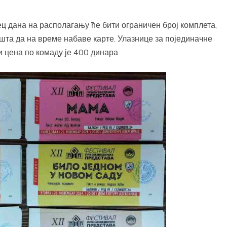
ц дана на располагању ће бити ограничен број комплета,
шта да на време набаве карте. Улазнице за појединачне
и цена по комаду је 400 динара.