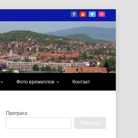
И
ОНИКА, ЗАБАВА…
Фото времеплов
Контакт
Претрага
Претрага