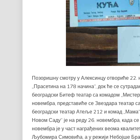
Позоришну смотру у Алексинцу отвориће 22.
„Прасетина на 178 начина”, док ће се сутрад
београдски Битеф театар са комадом „Мистер
новембра, представиће се Звездара театар са 
београдски театар Атеље 212 и комад „Мама”
Новом Саду” је на реду 26. новембра, када се
новембра је у част награђених веома квалите
Љубомира Симовића, а у режији Небојше Бра