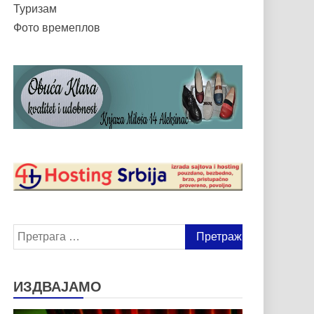
Туризам
Фото времеплов
Претрага
за:
ИЗДВАЈАМО