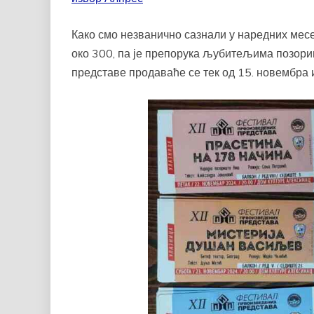
Како смо незванично сазнали у наредних месе
око 300, па је препорука љубитељима позори
представе продаваће се тек од 15. новембра 