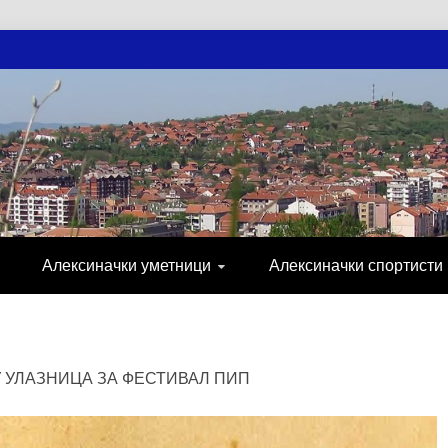
АЧКЕ НОВОСТ
МИЈА, СПОРТ, ПОСЛОВНИ ИМЕНИК, ХР
Алексиначки уметници
Алексиначки спортисти
 УЛАЗНИЦА ЗА ФЕСТИВАЛ ПИП