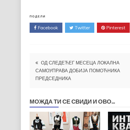
ПОДЕЛИ
Facebook
Twitter
Pinterest
Кретање
ОД СЛЕДЕЋЕГ МЕСЕЦА ЛОКАЛНА
САМОУПРАВА ДОБИЈА ПОМОЋНИКА
чланка
ПРЕДСЕДНИКА
МОЖДА ТИ СЕ СВИДИ И ОВО...