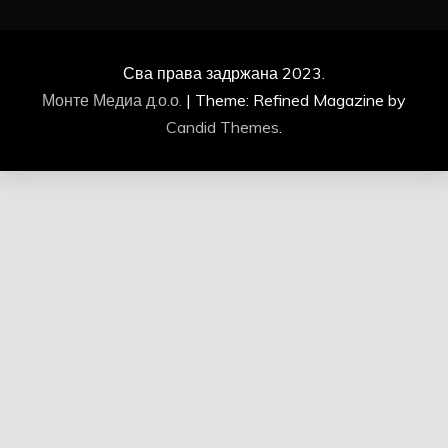
Сва права задржана 2023.
Монте Медиа д.о.о.
|
Theme: Refined Magazine by
Candid Themes
.