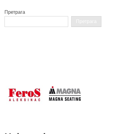
Претрага
Претрага