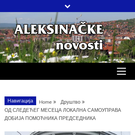
Skip
to
content
АЛЕКСИНАЧ
ДРУШТВО, КУЛТУРА, ЕКОНОМИЈА,
СПОРТ, ПОСЛОВНИ ИМЕНИК,
ХРОНИКА, ЗАБАВА…
НОВОСТИ
Навигација
Home
Друштво
ОД СЛЕДЕЋЕГ МЕСЕЦА ЛОКАЛНА САМОУПРАВА
ДОБИЈА ПОМОЋНИКА ПРЕДСЕДНИКА