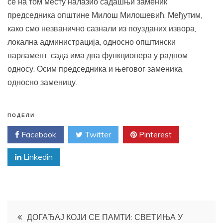
се на том месту налазио садашњи заменик
председника општине Милош Милошевић. Међутим,
како смо незванично сазнали из поузданих извора,
локална администрација, односно општински
парламент, сада има два функционера у радном
односу. Осим председника и његовог заменика,
односно заменицу.
ПОДЕЛИ
Facebook
Twitter
Pinterest
Linkedin
Кретање
ДОГАЂАЈ КОЈИ СЕ ПАМТИ: СВЕТИЊА У