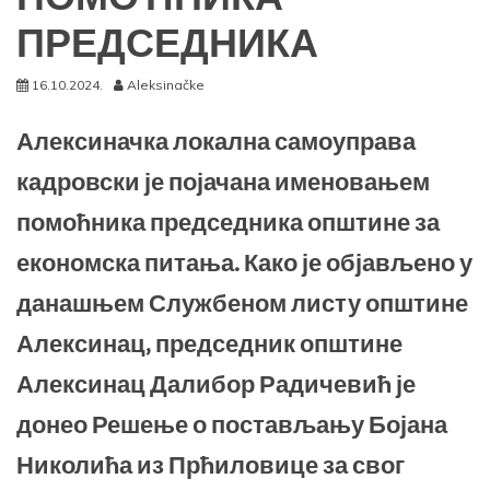
ПРЕДСЕДНИКА
16.10.2024.
Aleksinačke
Алексиначка локална самоуправа
кадровски је појачана именовањем
помоћника председника општине за
економска питања. Како је објављено у
данашњем Службеном листу општине
Алексинац, председник општине
Алексинац Далибор Радичевић је
донео Решење о постављању Бојана
Николића из Прћиловице за свог