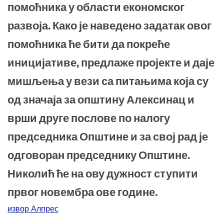
помоћника у области економског
развоја. Како је наведено задатак овог
помоћника ће бити да покреће
иницијативе, предлаже пројекте и даје
мишљења у вези са питањима која су
од значаја за општину Алексинац и
врши друге послове по налогу
председника Општине и за свој рад је
одговоран председнику Општине.
Николић ће на ову дужност ступити
првог новембра ове године.
извор Алпрес