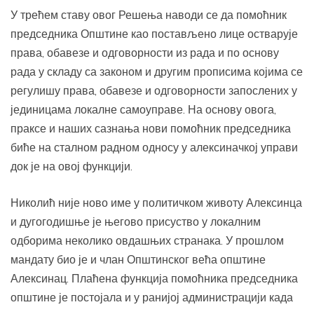
У трећем ставу овог Решења наводи се да помоћник
председника Општине као постављено лице остварује
права, обавезе и одговорности из рада и по основу
рада у складу са законом и другим прописима којима се
регулишу права, обавезе и одговорности запослених у
јединицама локалне самоуправе. На основу овога,
праксе и наших сазнања нови помоћник председника
биће на сталном радном односу у алексиначкој управи
док је на овој функцији.
Николић није ново име у политичком животу Алексинца
и дугогодишње је његово присуство у локалним
одборима неколико овдашњих странака. У прошлом
мандату био је и члан Општинског већа општине
Алексинац. Плаћена функција помоћника председника
општине је постојала и у ранијој администрацији када