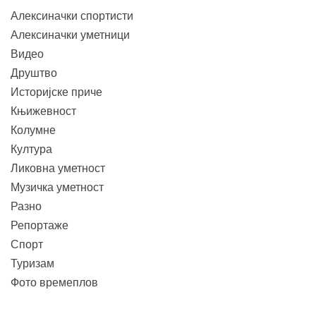
Алексиначки спортисти
Алексиначки уметници
Видео
Друштво
Историјске приче
Књижевност
Колумне
Култура
Ликовна уметност
Музичка уметност
Разно
Репортаже
Спорт
Туризам
Фото времеплов