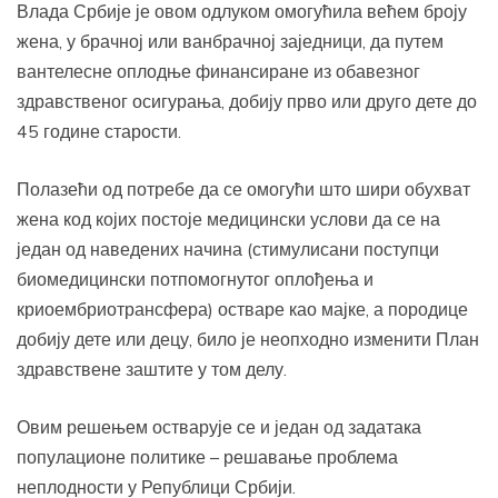
Влада Србије је овом одлуком омогућила већем броју
жена, у брачној или ванбрачној заједници, да путем
вантелесне оплодње финансиране из обавезног
здравственог осигурања, добију прво или друго дете до
45 године старости.
Полазећи од потребе да се омогући што шири обухват
жена код којих постоје медицински услови да се на
један од наведених начина (стимулисани поступци
биомедицински потпомогнутог оплођења и
криоембриотрансфера) остваре као мајке, а породице
добију дете или децу, било је неопходно изменити План
здравствене заштите у том делу.
Овим решењем остварује се и један од задатака
популационе политике – решавање проблема
неплодности у Републици Србији.