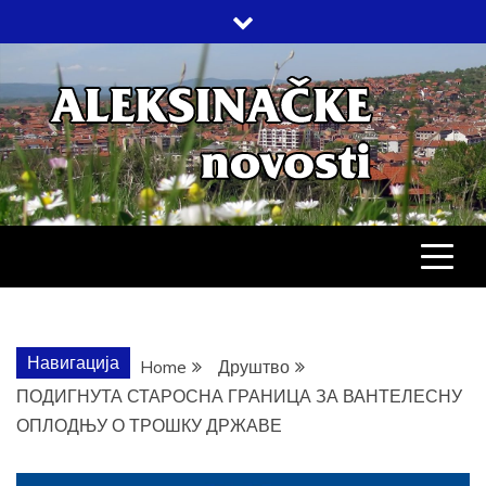
Skip
to
content
АЛЕКСИНАЧ
ДРУШТВО, КУЛТУРА, ЕКОНОМИЈА,
СПОРТ, ПОСЛОВНИ ИМЕНИК,
ХРОНИКА, ЗАБАВА…
НОВОСТИ
Навигација
Home
Друштво
ПОДИГНУТА СТАРОСНА ГРАНИЦА ЗА ВАНТЕЛЕСНУ
ОПЛОДЊУ О ТРОШКУ ДРЖАВЕ