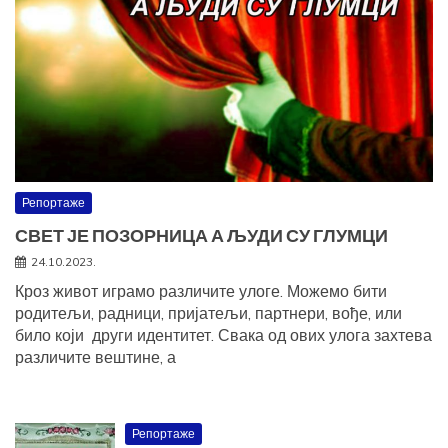
Репортаже
СВЕТ ЈЕ ПОЗОРНИЦА А ЉУДИ СУ ГЛУМЦИ
24.10.2023.
Кроз живот играмо различите улоге. Можемо бити
родитељи, радници, пријатељи, партнери, вође, или
било који други идентитет. Свака од ових улога захтева
различите вештине, а
Репортаже