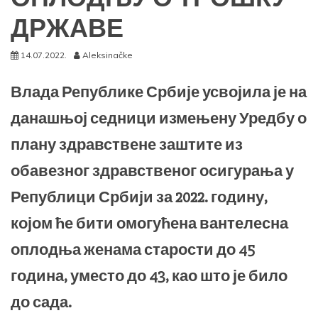
ДРЖАВЕ
14.07.2022.
Aleksinačke
Влада Републике Србије усвојила је на
данашњој седници измењену Уредбу о
плану здравствене заштите из
обавезног здравственог осигурања у
Републици Србији за 2022. годину,
којом ће бити омогућена вантелесна
оплодња женама старости до 45
година, уместо до 43, као што је било
до сада.