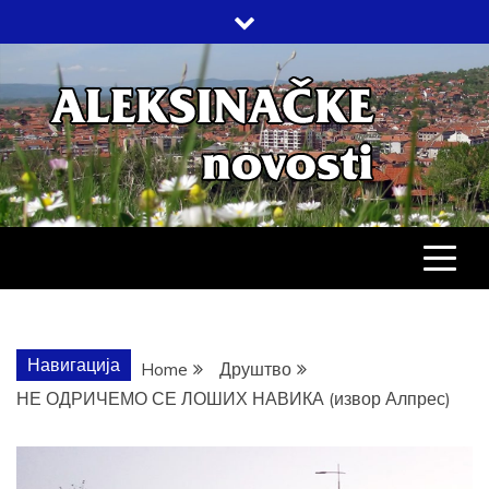
Skip
to
content
АЛЕКСИНАЧ
ДРУШТВО, КУЛТУРА, ЕКОНОМИЈА,
СПОРТ, ПОСЛОВНИ ИМЕНИК,
ХРОНИКА, ЗАБАВА…
НОВОСТИ
Навигација
Home
Друштво
НЕ ОДРИЧЕМО СЕ ЛОШИХ НАВИКА (извор Алпрес)