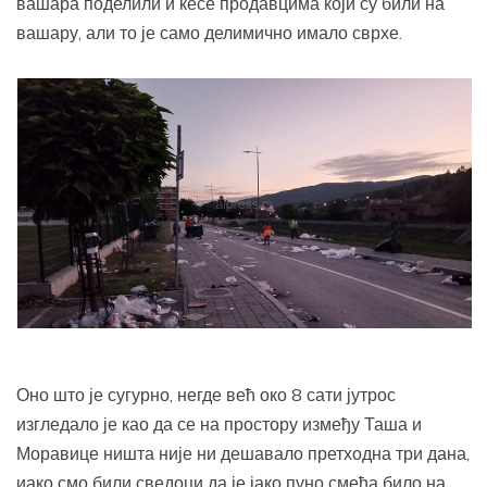
вашара поделили и кесе продавцима који су били на
вашару, али то је само делимично имало сврхе.
Оно што је сугурно, негде већ око 8 сати јутрос
изгледало је као да се на простору између Таша и
Моравице ништа није ни дешавало претходна три дана,
иако смо били сведоци да је јако пуно смећа било на