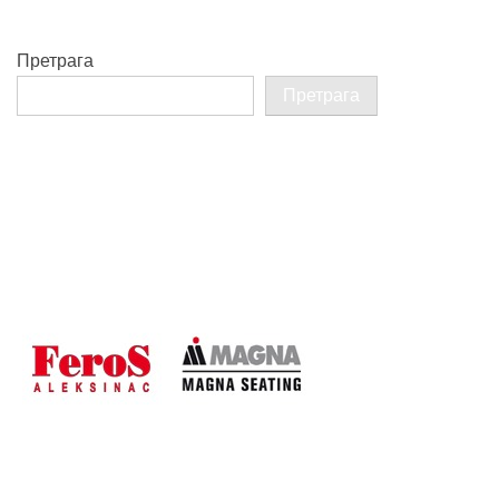
Претрага
Претрага