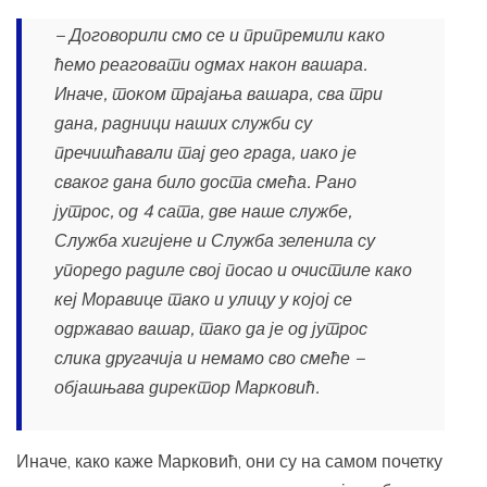
− Договорили смо се и припремили како
ћемо реаговати одмах након вашара.
Иначе, током трајања вашара, сва три
дана, радници наших служби су
пречишћавали тај део града, иако је
сваког дана било доста смећа. Рано
јутрос, од 4 сата, две наше службе,
Служба хигијене и Служба зеленила су
упоредо радиле свој посао и очистиле како
кеј Моравице тако и улицу у којој се
одржавао вашар, тако да је од јутрос
слика другачија и немамо сво смеће −
објашњава директор Марковић.
Иначе, како каже Марковић, они су на самом почетку