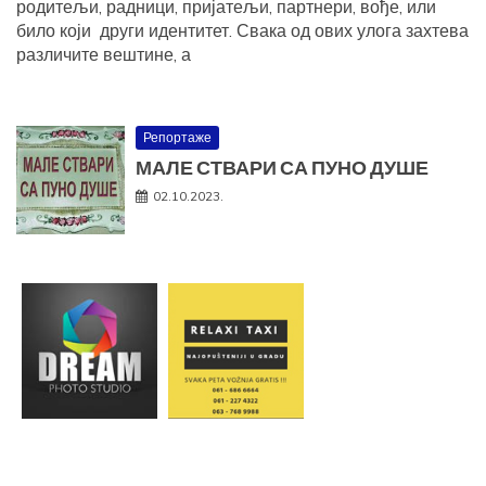
родитељи, радници, пријатељи, партнери, вође, или
било који други идентитет. Свака од ових улога захтева
различите вештине, а
Репортаже
МАЛЕ СТВАРИ СА ПУНО ДУШЕ
02.10.2023.