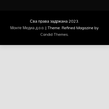
Сва права задржана 2023.
Монте Медиа д.о.о.
|
Theme: Refined Magazine by
Candid Themes
.