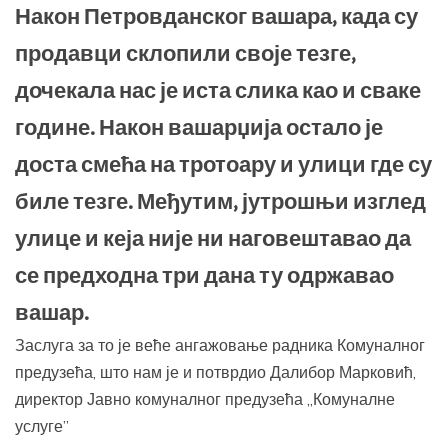
Након Петровданског вашара, када су
продавци склопили своје тезге,
дочекала нас је иста слика као и сваке
године. Након вашарџија остало је
доста смећа на тротоару и улици где су
биле тезге. Међутим, јутрошњи изглед
улице и кеја није ни наговештавао да
се предходна три дана ту одржавао
вашар.
Заслуга за то је веће ангажовање радника Комуналног
предузећа, што нам је и потврдио Далибор Марковић,
директор Јавно комуналног предузећа „Комуналне
услуге”