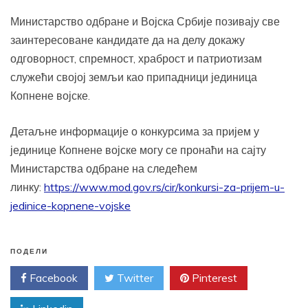
Министарство одбране и Војска Србије позивају све
заинтересоване кандидате да на делу докажу
одговорност, спремност, храброст и патриотизам
служећи својој земљи као припадници јединица
Копнене војске.
Детаљне информације о конкурсима за пријем у
јединице Копнене војске могу се пронаћи на сајту
Министарства одбране на следећем
линку:
https://www.mod.gov.rs/cir/konkursi-za-prijem-u-
jedinice-kopnene-vojske
ПОДЕЛИ
Facebook
Twitter
Pinterest