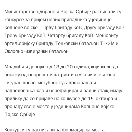
Министарство одбране и Војска Србије расписали су
конкурсе за пријем нових припадника у јединице
Копнене војске – Прву бригаду КоВ, Другу бригаду КоВ,
Трећу бригаду КоВ, Четврту бригаду КоВ, Мешовиту
артиљеријску бригаду, Тенковски батаљон Т-72М и
Оклопно-извиђачки батаљон.
Младићи и девојке од 18 до 30 година, који желе да
покажу одговорност и патриотизам, а чији је избор
сигуран посао, могућност усавршавања и
напредовања, као и бенефицирани радни стаж, имају
прилику да се пријаве на конкурсе до 15. октобра и
пронађу своје место у јединицама Копнене војске
Војске Србије.
Конкурси су расписани за формацијска места