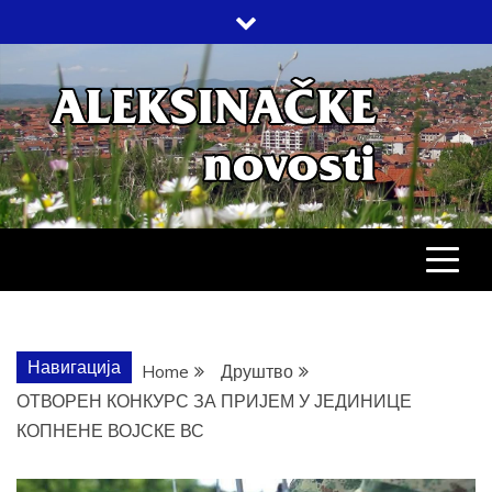
Skip
to
content
АЛЕКСИНАЧ
ДРУШТВО, КУЛТУРА, ЕКОНОМИЈА,
СПОРТ, ПОСЛОВНИ ИМЕНИК,
ХРОНИКА, ЗАБАВА…
НОВОСТИ
Навигација
Home
Друштво
ОТВОРЕН КОНКУРС ЗА ПРИЈЕМ У ЈЕДИНИЦЕ
КОПНЕНЕ ВОЈСКЕ ВС