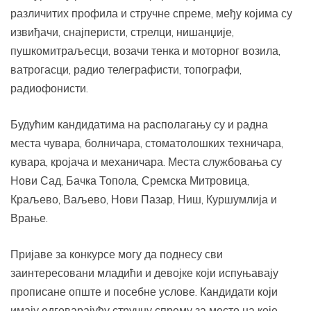
различитих профила и стручне спреме, међу којима су
извиђачи, снајперисти, стрелци, нишанџије,
пушкомитраљесци, возачи тенка и моторног возила,
ватрогасци, радио телеграфисти, топографи,
радиофонисти.
Будућим кандидатима на располагању су и радна
места чувара, болничара, стоматолошких техничара,
кувара, кројача и механичара. Места службовања су
Нови Сад, Бачка Топола, Сремска Митровица,
Краљево, Ваљево, Нови Пазар, Ниш, Куршумлија и
Врање.
Пријаве за конкурсе могу да поднесу сви
заинтересовани младићи и девојке који испуњавају
прописане опште и посебне услове. Кандидати који
имају одговарајућу стручну спрему за место на које