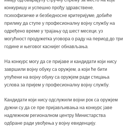
конкуришу и успешно прођу здравствене,
психофизичке и безбедносне критеријуме, добиће
прилику да ступе у професионалну војну службу на
одређено време у трајању од шест месеци, уз
могућност продужетка уговора о раду на период до три
године и његовог каснијег обнављања.
На конкурс могу да се пријаве и кандидати који нису
завршили војну обуку са оружјем, а који ће бити
упућени на војну обуку са оружјем ради стицања
услова за пријем у професионалну војну службу.
Кандидати који нису одслужили војни рок са оружјем
дужни су да се пре пријављивања на конкурс јаве
надлежном регионалном центру Министарства
одбране ради увођења у војну евиденцију.