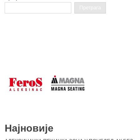
Претрага
Најновије