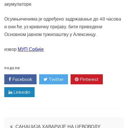
акумулаторе.
Осумњиченима је одређено задржавање до 48 часова
и они ће, уз кривичну пријаву, бити приведени
Основном јавном тужилаштву у Алексинцу.
извор
МУП Србије
ПОДЕЛИ
Facebook
Twitter
Pinterest
Linkedin
Кретање
САНАЦИЈА ХАВАРИЈЕ НА ЦЕВОВОДУ