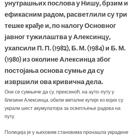
унутрашњих послова у Нишу, брзим и
ефикасним радом, расветлили су три
тешке крађе и, по налогу Основног
јавног тужилаштва у Алексинцу,
ухапсили П. П. (1982), Б. М. (1984) и Б. М.
(1980) из околине Алексинца због
постојања основа сумње да су
извршили ова кривична дела.
Они се сумњиче да су, прексиноћ, на ауто-путу у
близини Алексинца, обили металне кутије из којих су
украли шест акумулатора за осветљење радова на
путу.
Полиција је у њиховим становима пронашла украдене