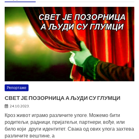
Репортаже
СВЕТ ЈЕ ПОЗОРНИЦА А ЉУДИ СУ ГЛУМЦИ
24.10.2023.
Кроз живот играмо различите улоге. Можемо бити
родитељи, радници, пријатељи, партнери, вође, или
било који други идентитет. Свака од ових улога захтева
различите вештине, а