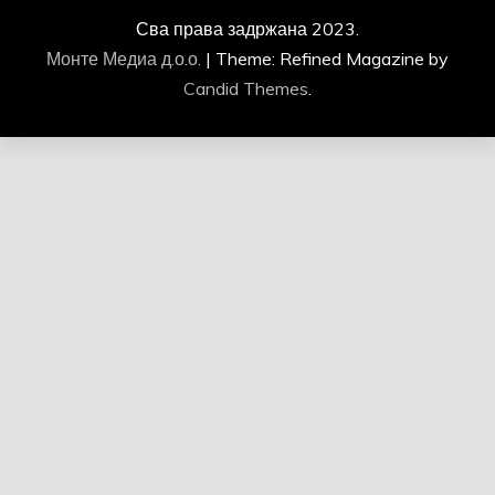
Сва права задржана 2023.
Монте Медиа д.о.о.
|
Theme: Refined Magazine by
Candid Themes
.