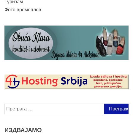
Туризам
Фото времеплов
Претрага
за:
ИЗДВАЈАМО