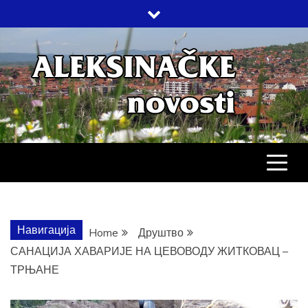
Skip
to
content
АЛЕКСИНАЧ
ДРУШТВО, КУЛТУРА, ЕКОНОМИЈА,
СПОРТ, ПОСЛОВНИ ИМЕНИК,
ХРОНИКА, ЗАБАВА…
НОВОСТИ
Навигација
Home
Друштво
САНАЦИЈА ХАВАРИЈЕ НА ЦЕВОВОДУ ЖИТКОВАЦ –
ТРЊАНЕ