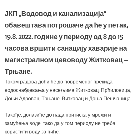
ЈКП „Водовод и канализација“
обавештава потрошаче да ће у петак,
19.8. 2022. године у периоду од 8 до 15
часова вршити санацију хаварије на
магистралном цевоводу Житковац –
Трњане.
Током радова доћи ће до повременог прекида
водоснабдевања у насељима Житковац, Прћиловица,
Доњи Адровац, Трњане, Витковац и Доња Пешчаница.
Такође, долазиће до пада притиска у мрежи и
замућења воде, тако да у том периоду не треба
користити воду за пиће.