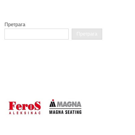
Претрага
Претрага