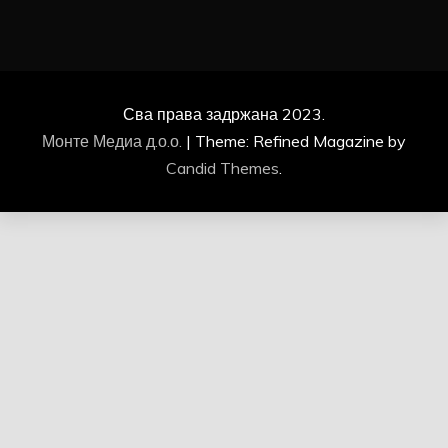
Сва права задржана 2023.
Монте Медиа д.о.о.
|
Theme: Refined Magazine by
Candid Themes
.