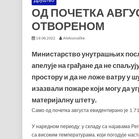
Друштво
ОД ПОЧЕТКА АВГУС
ОТВОРЕНОМ
18.08.2022.
Aleksinačke
Министарство унутрашњих посло
апелује на грађане да не спаљуј
простору и да не ложе ватру у ш
изазвали пожаре који могу да у
материјалну штету.
Само од почетка августа евидентирано је 1.71
У наредном периоду, у складу са најавама Ре
са високим температурама, који погодује нас