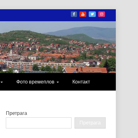
И
ОНИКА, ЗАБАВА…
Фото времеплов
Контакт
Претрага
Претрага