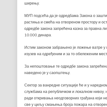
ширењу.
МУП подсећа да је одредбама Закона о зашт
растиња и смећа на отвореном простору и ост
одредбе закона запрећена казна за правна ли
10.000 динара.
Истим законом забрањено је ложење ватре у 
изузев на одређеним и за то обележеним мес
За непоштовање те одредбе закона запрећена 
наведено је у саопштењу.
Сектор за ванредне ситуације ће и у наредно
службама на републичком и локалном нивоу, н
ради откривања неодговорних грађана који не
све у циљу смањења броја пожара на отворе