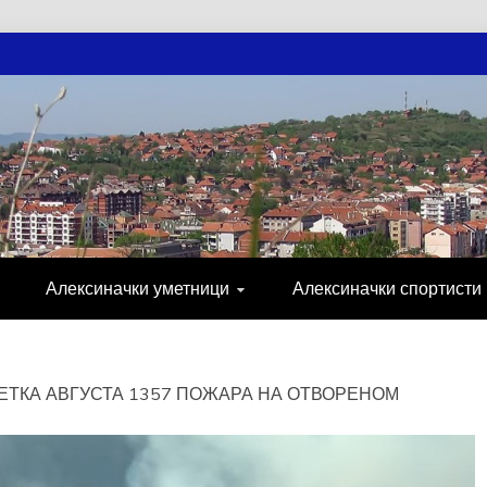
АЧКЕ НОВОСТ
МИЈА, СПОРТ, ПОСЛОВНИ ИМЕНИК, ХР
Алексиначки уметници
Алексиначки спортисти
ЕТКА АВГУСТА 1357 ПОЖАРА НА ОТВОРЕНОМ