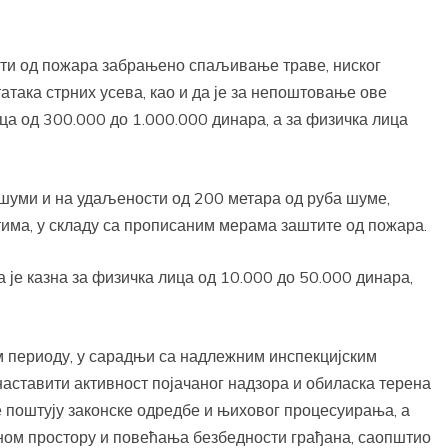
ити од пожара забрањено спаљивање траве, ниског
атака стрних усева, као и да је за непоштовање ове
ца од 300.000 до 1.000.000 динара, а за физичка лица
шуми и на удаљености од 200 метара од руба шуме,
тима, у складу са прописаним мерама заштите од пожара.
је казна за физичка лица од 10.000 до 50.000 динара,
м периоду, у сарадњи са надлежним инспекцијским
аставити активност појачаног надзора и обиласка терена
 поштују законске одредбе и њиховог процесуирања, а
ном простору и повећања безбедности грађана, саопштио