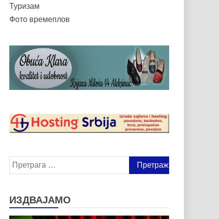
Туризам
Фото времеплов
Претрага
за:
ИЗДВАЈАМО