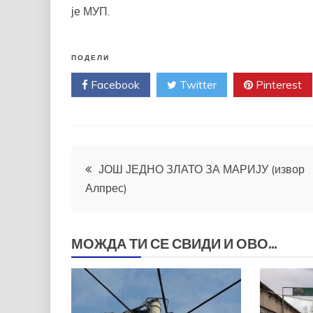
је МУП.
ПОДЕЛИ
Facebook
Twitter
Pinterest
Кретање
ЈОШ ЈЕДНО ЗЛАТО ЗА МАРИЈУ (извор
Алпрес)
чланка
МОЖДА ТИ СЕ СВИДИ И ОВО...