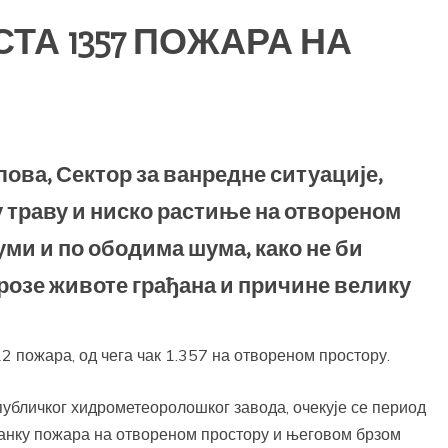
ТА 1357 ПОЖАРА НА
ва, Сектор за ванредне ситуације,
у траву и ниско растиње на отвореном
уми и по ободима шума, како не би
грозе животе грађана и причине велику
2 пожара, од чега чак 1.357 на отвореном простору.
публичког хидрометеоролошког завода, очекује се период
танку пожара на отвореном простору и његовом брзом