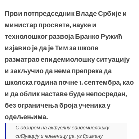
Први потпредседник Владе Србије и
министар просвете, науке и
технолошког развоја Бранко Ружић
изјавио је да је Тим за школе
разматрао епидемиолошку ситуацију
и закључио да нема препрека да
школска година почне 1. септембра, као
и да облик наставе буде непосредан,
без ограничења броја ученика у
одељењима.
С обзиром на актуелну епидемиолошку
ситуацију и чињеницу да, уз примену