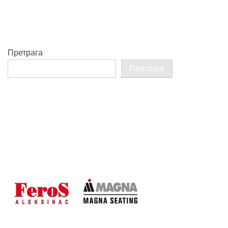
Претрага
Претрага