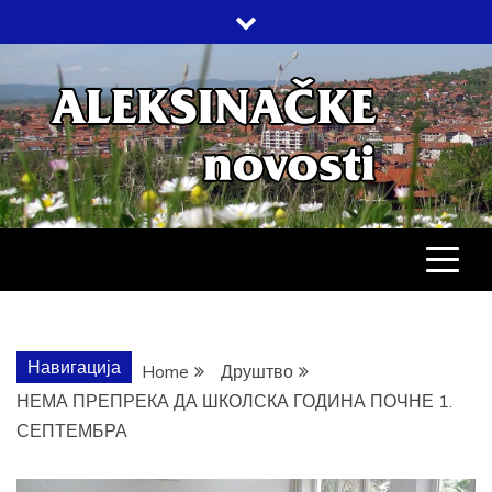
Skip
to
content
АЛЕКСИНАЧ
ДРУШТВО, КУЛТУРА, ЕКОНОМИЈА,
СПОРТ, ПОСЛОВНИ ИМЕНИК,
ХРОНИКА, ЗАБАВА…
НОВОСТИ
Навигација
Home
Друштво
НЕМА ПРЕПРЕКА ДА ШКОЛСКА ГОДИНА ПОЧНЕ 1.
СЕПТЕМБРА