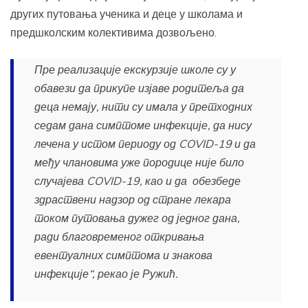
других путовања ученика и деце у школама и
предшколским колективима дозвољено.
Пре реализације екскурзије школе су у
обавези да прикупе изјаве родитеља да
деца немају, нити су имала у претходних
седам дана симптоме инфекције, да нису
лечена у истом периоду од COVID-19 и да
међу члановима уже породице није било
случајева COVID-19, као и да обезбеде
здраствени надзор од стране лекара
током путовања дужег од једног дана,
ради благовременог откривања
евентуалних симптома и знакова
инфекције“, рекао је Ружић.