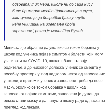
одговарајућих мера, школе ни до сада нису
биле примарно место трансмисије вируса,
закључено је да повратак ђака у клупе
неће утицати на повећање броја
заражених“, рекао је министар Ружић.
Министар је објаснио да уколико се током боравка у
школи код ученика појаве симптоми болести који могу
указивати на COVID-19, школе обавештавају
родитеље, а до њиховог доласка, ученик се смешта у
посебну просторију, под надзором неког од запослених
у школи, и притом и ученик и запослени треба да носе
маску. Уколико се током боравка у школи код
запосленог појаве симптоми, запослени је дужан да
одмах стави маску и да напусти школу ради одласка на
преглед код лекара.