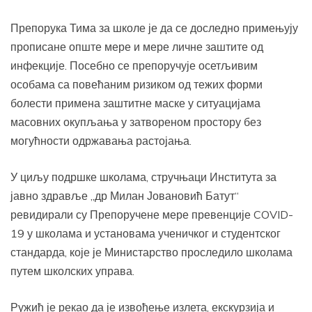
Препорука Тима за школе је да се доследно примењују
прописане опште мере и мере личне заштите од
инфекције. Посебно се препоручује осетљивим
особама са повећаним ризиком од тежих форми
болести примена заштитне маске у ситуацијама
масовних окупљања у затвореном простору без
могућности одржавања растојања.
У циљу подршке школама, стручњаци Института за
јавно здравље „др Милан Јовановић Батут“
ревидирали су Препоручене мере превенције COVID-
19 у школама и установама ученичког и студентског
стандарда, које је Министарство проследило школама
путем школских управа.
Ружић је рекао да је извођење излета, екскурзија и