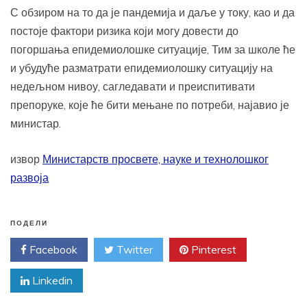
С обзиром на то да је пандемија и даље у току, као и да
постоје фактори ризика који могу довести до
погоршања епидемиолошке ситуације, Тим за школе ће
и убудуће разматрати епидемиолошку ситуацију на
недељном нивоу, сагледавати и преиспитивати
препоруке, које ће бити мењане по потреби, најавио је
министар.
извор
Министарств просвете, науке и технолошког
развоја
ПОДЕЛИ
Facebook
Twitter
Pinterest
Linkedin