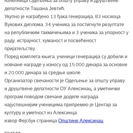
начелница Одељења за општу управу и друштвене
делатности Ташана Јевтић.
Укупно је награђено 13 ђака генерација, 83 носиоца
Вукових диплома, 34 ученика за постигнуте резултате
на републичким такмичењима и 3 ученика за упорност у
раду, истрајност, хуманост и посвећеност
пријатељству.
Поред комплета књига, ученици генерација су добили и
новчане награде у износу од 15.000 динара за основне
и 20.000 динара за средње школе.
Организатор свечаности је Одељење за општу управу
и друштвене делатности ОУ Алексинац, а уметнички
програм поводом свечане доделе награда
најуспешнијим ученицима припремио је Центар за
културу и уметност из Алексинца.
извор Фејсбук страница
Општине Алексинац