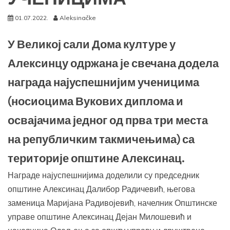
01.07.2022.
Aleksinačke
У Великој сали Дома културе у
Алексинцу одржана је свечана додела
награда најуспешнијим ученицима
(носиоцима Вукових диплома и
освајачима једног од прва три места
на републичким такмичењима) са
територије општине Алексинац.
Награде најуспешнијима доделили су председник
општине Алексинац Далибор Радичевић, његова
заменица Маријана Радивојевић, начелник Општинске
управе општине Алексинац Дејан Милошевић и