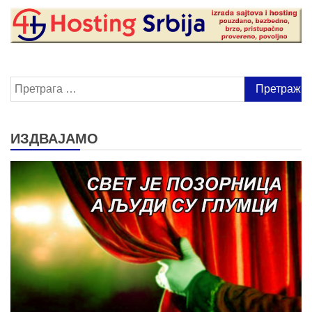
Претрага
за:
ИЗДВАЈАМО