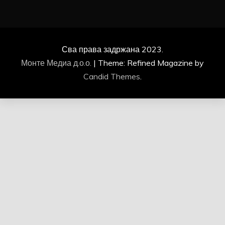
Сва права задржана 2023.
Монте Медиа д.о.о.
|
Theme: Refined Magazine by
Candid Themes
.