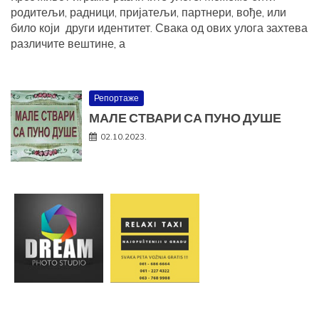
родитељи, радници, пријатељи, партнери, вође, или
било који други идентитет. Свака од ових улога захтева
различите вештине, а
Репортаже
МАЛЕ СТВАРИ СА ПУНО ДУШЕ
02.10.2023.