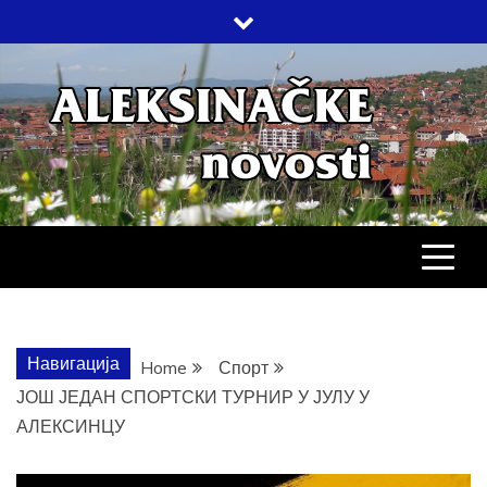
Skip
to
content
АЛЕКСИНАЧ
ДРУШТВО, КУЛТУРА, ЕКОНОМИЈА,
СПОРТ, ПОСЛОВНИ ИМЕНИК,
ХРОНИКА, ЗАБАВА…
НОВОСТИ
Навигација
Home
Спорт
ЈОШ ЈЕДАН СПОРТСКИ ТУРНИР У ЈУЛУ У
АЛЕКСИНЦУ