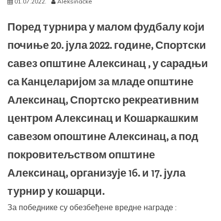
01.07.2022.
Aleksinačke
Поред турнира у малом фудбалу који
почиње 20. јула 2022. године, Спортски
савез општине Алексинац , у сарадњи
са Канцеларијом за младе општине
Алексинац, Спортско рекреативним
центром Алексинац и Кошаркашким
савезом опоштине Алексинац, а под
покровитељством општине
Алексинац, организује 16. и 17. јула
турнир у кошарци.
За победнике су обезбеђене вредне награде :