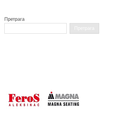
Претрага
Претрага