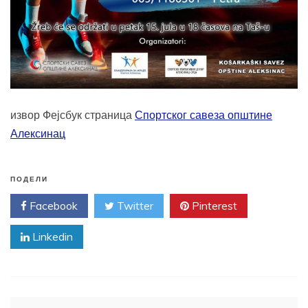
извор Фејсбук страница
Спортског савеза општине
Алексинац
ПОДЕЛИ
Facebook
Twitter
Pinterest
Linkedin