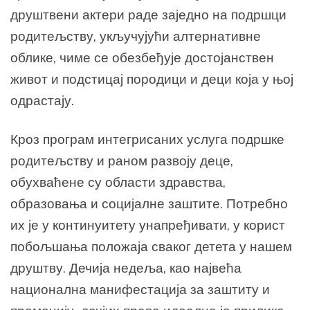
друштвени актери раде заједно на подршци
родитељству, укључујући алтернативне
облике, чиме се обезбеђује достојанствен
живот и подстицај породици и деци која у њој
одрастају.
Кроз програм интегрисаних услуга подршке
родитељству и раном развоју деце,
обухваћене су области здравства,
образовања и социјалне заштите. Потребно
их је у континуитету унапређивати, у корист
побољшања положаја сваког детета у нашем
друштву. Дечија недеља, као највећа
национална манифестација за заштиту и