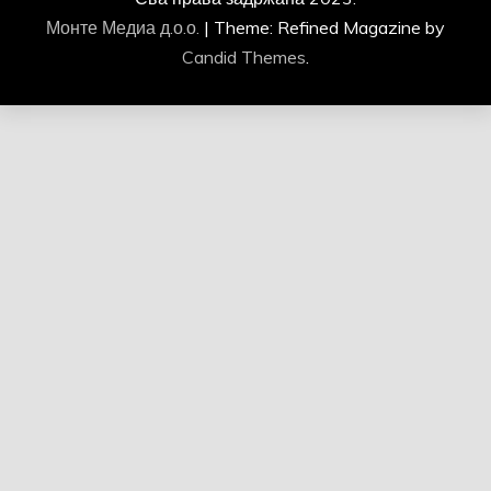
Монте Медиа д.о.о.
|
Theme: Refined Magazine by
Candid Themes
.