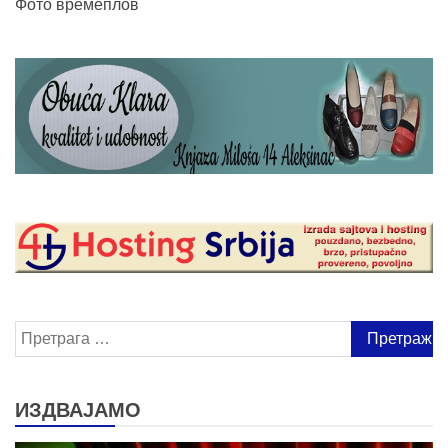
Фото времеплов
Претрага
за:
ИЗДВАЈАМО