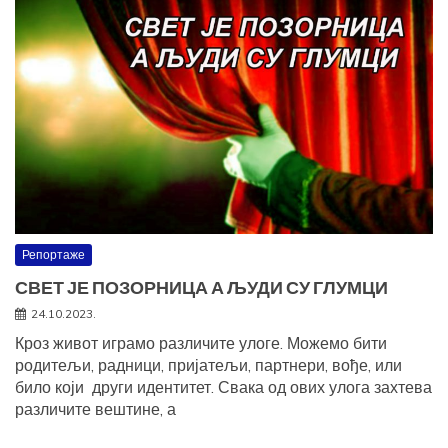
Репортаже
СВЕТ ЈЕ ПОЗОРНИЦА А ЉУДИ СУ ГЛУМЦИ
24.10.2023.
Кроз живот играмо различите улоге. Можемо бити
родитељи, радници, пријатељи, партнери, вође, или
било који други идентитет. Свака од ових улога захтева
различите вештине, а