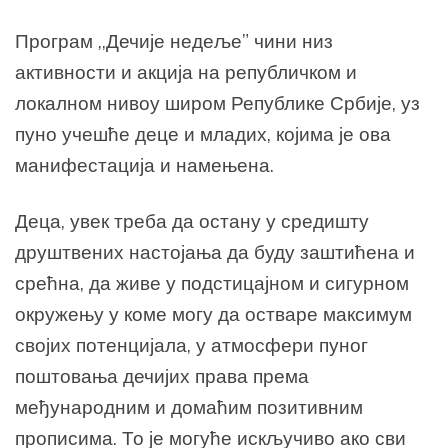
Програм ,,Дечије недеље” чини низ
активности и акција на републичком и
локалном нивоу широм Републике Србије, уз
пуно учешће деце и младих, којима је ова
манифестација и намењена.
Деца, увек треба да остану у средишту
друштвених настојања да буду заштићена и
срећна, да живе у подстицајном и сигурном
окружењу у коме могу да остваре максимум
својих потенцијала, у атмосфери пуног
поштовања дечијих права према
међународним и домаћим позитивним
прописима. То је могуће искључиво ако сви