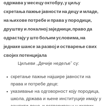
одржава у месецу октобру, у циљу
скретања пажње јавности на децу и младе,
на њихове потребе и права у породици,
друштву и локалној заједници, право да
одрастају у што бољим условима, на
једнаке шансе за развој и остварење свих
својих потенцијала
Циљеви ,,Дечије недеље” су:
скретање пажње најшире јавности на
права и потребе деце;
указивање на одговорност коју породица,
школа, држава и њене институције имају у
заштити деце, и остваривању њихових