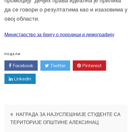
промоцију дечјих права идеална је прилика
да се говори о резултатима као и изазовима у
овој области.
Министарство за бригу о породици и демографију
ПОДЕЛИ
Facebook
Twitter
Pinterest
Linkedin
Кретање
НАГРАДА ЗА НАЈУСПЕШНИЈЕ СТУДЕНТЕ СА
ТЕРИТОРИЈЕ ОПШТИНЕ АЛЕКСИНАЦ
чланка