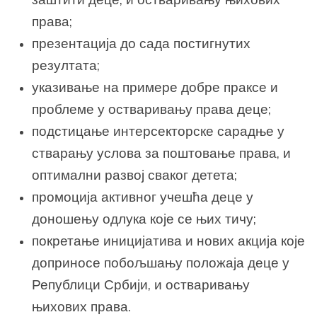
права;
презентација до сада постигнутих
резултата;
указивање на примере добре праксе и
проблеме у остваривању права деце;
подстицање интерсекторске сарадње у
стварању услова за поштовање права, и
оптимални развој сваког детета;
промоција активног учешћа деце у
доношењу одлука које се њих тичу;
покретање иницијатива и нових акција које
доприносе побољшању положаја деце у
Републици Србији, и остваривању
њихових права.