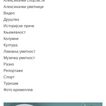
Алексиначки спортисти
Алексиначки уметници
Видео
Друштво
Историјске приче
Књижевност
Колумне
Култура
Ликовна уметност
Музичка уметност
Разно
Репортаже
Спорт
Туризам
Фото времеплов