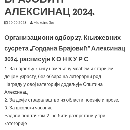
АЛЕКСИНАЦ 2024.
29.09.2023.
Aleksinačke
Организациони одбор 27. Књижевних
сусрета „Гордана Брајовић” Алексинац
2024. расписује К О Н К У Р С
1. За најбољу књигу намењену млађем и старијем
дечјем узрасту, без обзира на литерарни род.
Награду у овој категорији додељујe Општина
Алексинац.
2. За дечје стваралаштво из области поезије и прозе.
3. За школски часопис.
Радови под тачком 2. ће бити разврстани у три
категорије: