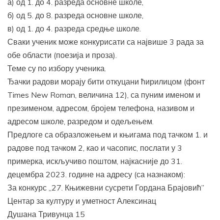
а) од 1. до 4. разреда основне школе,
б) од 5. до 8. разреда основне школе,
в) од 1. до 4. разреда средње школе.
Сваки ученик може конкурисати са највише 3 рада за
обе области (поезија и проза).
Теме су по избору ученика.
Ђачки радови морају бити откуцани ћирилицом (фонт
Times New Roman, величина 12), са пуним именом и
презименом, адресом, бројем телефона, називом и
адресом школе, разредом и одељењем.
Предлоге са образложењем и књигама под тачком 1. и
радове под тачком 2, као и часопис, послати у 3
примерка, искључиво поштом, најкасније до 31.
децембра 2023. године на адресу (са назнаком):
За конкурс „27. Књижевни сусрети Гордана Брајовић”
Центар за културу и уметност Алексинац
Душана Тривунца 15