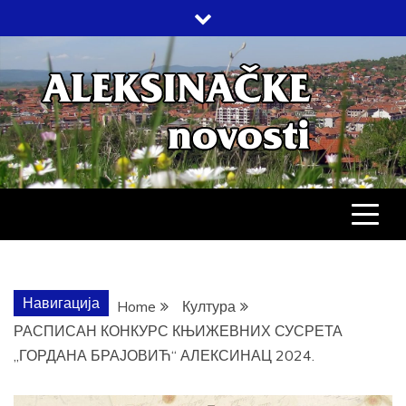
Skip
to
content
АЛЕКСИНАЧ
ДРУШТВО, КУЛТУРА, ЕКОНОМИЈА,
СПОРТ, ПОСЛОВНИ ИМЕНИК,
ХРОНИКА, ЗАБАВА…
НОВОСТИ
Навигација
Home
Култура
РАСПИСАН КОНКУРС КЊИЖЕВНИХ СУСРЕТА
„ГОРДАНА БРАЈОВИЋ“ АЛЕКСИНАЦ 2024.