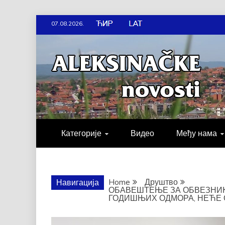
Skip
07.08.2026.
to
content
АЛЕКСИН
ДРУШТВО, КУЛТУРА, ЕКОНО
Категорије
Видео
Међу нама
Home
Друштво
Навигација
ОБАВЕШТЕЊЕ ЗА ОБВЕЗНИК
ГОДИШЊИХ ОДМОРА, НЕЋЕ