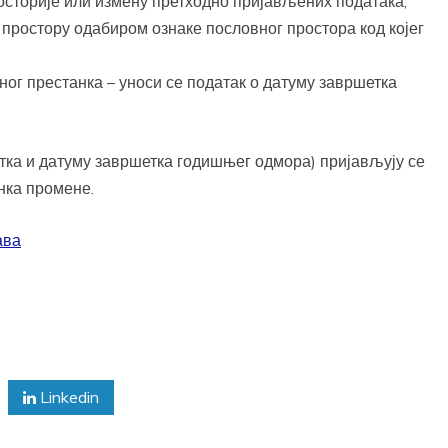
осторије или измену претходно пријављених података;
простору одабиром ознаке пословног простора код којег
ог престанка – уноси се податак о датуму завршетка
ка и датуму завршетка годишњег одмора) пријављују се
нка промене.
ава
Linkedin