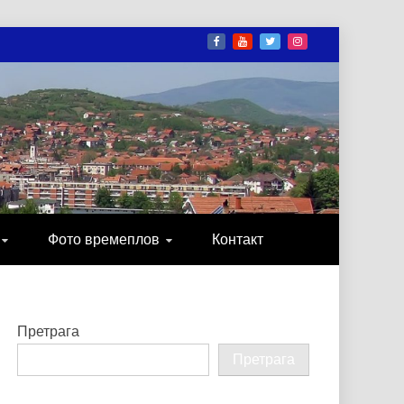
И
ОНИКА, ЗАБАВА…
Фото времеплов
Контакт
Претрага
Претрага