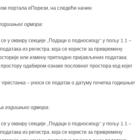
ом портала еПорези, на следећи начин:
годишњег одмора:
 се у оквиру секције „Подаци о подносиоцу“ у пољу 1.1 –
података из регистра, која се користи за привремену
осторије или измену претходно пријављених података;
простору одабиром ознаке пословног простора код којег
 престанка – уноси се податак о датуму почетка годишњег
а годишњег одмора:
 се у оквиру секције „Подаци о подносиоцу“ у пољу 1.1 –
података из регистра, која се користи за привремену