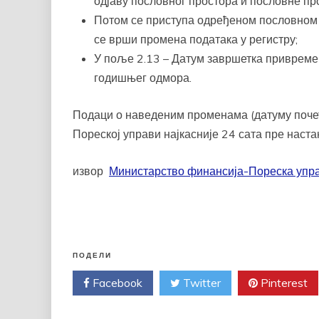
одјаву пословног простора и пословне пр
Потом се приступа одређеном пословном 
се врши промена података у регистру;
У поље 2.13 – Датум завршетка привремен
годишњег одмора.
Подаци о наведеним променама (датуму почет
Пореској управи најкасније 24 сата пре наста
извор
Министарство финансија-Пореска упр
ПОДЕЛИ
Facebook
Twitter
Pinterest