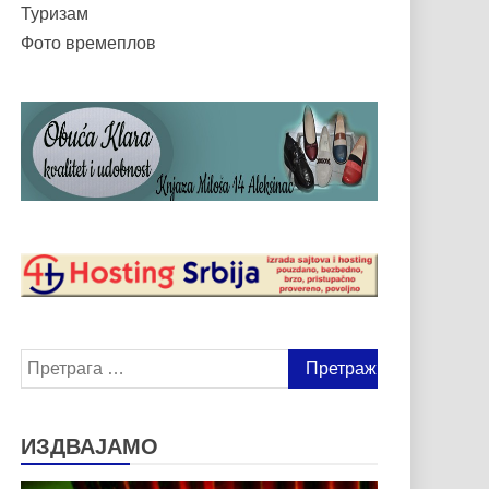
Туризам
Фото времеплов
Претрага
за:
ИЗДВАЈАМО