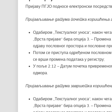
Пријаву ПГЈО подносе електронски посредств
Пријављивање датума почетка коришћења 
Одабиром „Текстуалног уноса“, након чега
„Врста пријаве“ бира опција 3. – Промена 
одјаву пословног простора и пословне пр
Потом се приступа одређеном пословном 
се врши промена података у регистру;
У поље 2.12 – Датум почетка привременог
одмора.
Пријављивање датума завршетка коришћењ
Одабиром „Текстуалног уноса“, након чега
„Врста пријаве“ бира опција 3. – Промена 