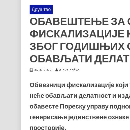
Друштво
ОБАВЕШТЕЊЕ ЗА 
ФИСКАЛИЗАЦИЈЕ 
ЗБОГ ГОДИШЊИХ 
ОБАВЉАТИ ДЕЛА
06.07.2022.
Aleksinačke
Обвезници фискализације који
неће обављати делатност и изда
обавесте Пореску управу подно
генерисање јединствене ознаке
просторије.