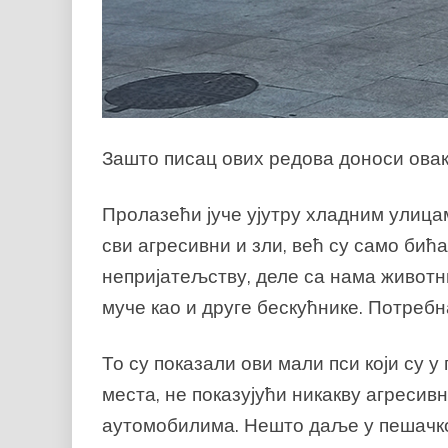
Зашто писац ових редова доноси овак
Пролазећи јуче ујутру хладним улицам
сви агресивни и зли, већ су само бића
непријатељству, деле са нама животни
муче као и друге бескућнике. Потребна
То су показали ови мали пси који су 
места, не показујући никакву агресив
аутомобилима. Нешто даље у пешачкој 