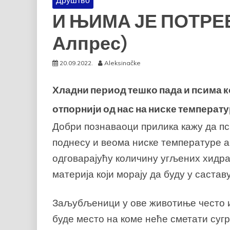
Друштво
И ЊИМА ЈЕ ПОТРЕ
Алпрес)
20.09.2022.
Aleksinačke
Хладни период тешко пада и псима ко
отпорнији од нас на ниске температу
Добри познаваоци прилика кажу да пс
поднесу и веома ниске температуре а
одговарајућу количину угљених хидра
материја који морају да буду у састав
Заљубљеници у ове животиње често и 
буде место на коме неће сметати суг