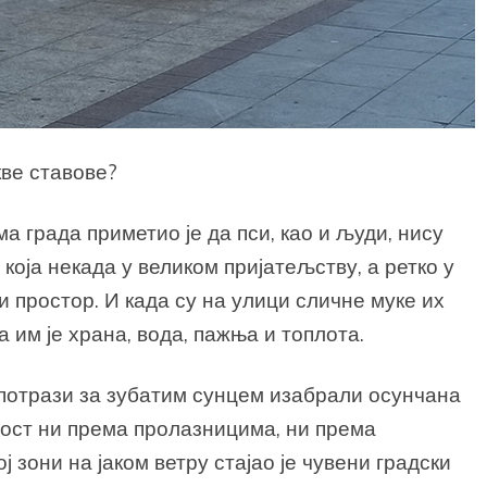
ве ставове?
а града приметио је да пси, као и људи, нису
 која некада у великом пријатељству, а ретко у
 простор. И када су на улици сличне муке их
 им је храна, вода, пажња и топлота.
у потрази за зубатим сунцем изабрали осунчана
ност ни према пролазницима, ни према
зони на јаком ветру стајао је чувени градски