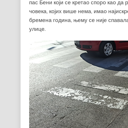
пас Бени који се кретао споро као да
човека, којих више нема, имао најискр
бремена година, њему се није спавал
улице.