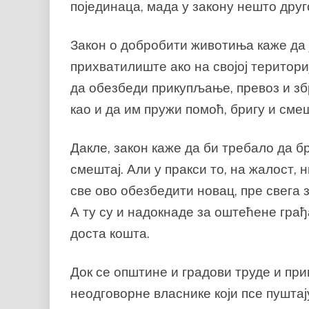
појединаца, мада у закону нешто друг
Закон о добробити животиња каже да
прихватилиште ако на својој територи
да обезбеди прикупљање, превоз и з
као и да им пружи помоћ, бригу и сме
Дакле, закон каже да би требало да 
смештај. Али у пракси то, на жалост, 
све ово обезбедити новац, пре свега
А ту су и надокнаде за оштећене грађ
доста кошта.
Док се општине и градови труде и при
неодговорне власнике који псе пуштај