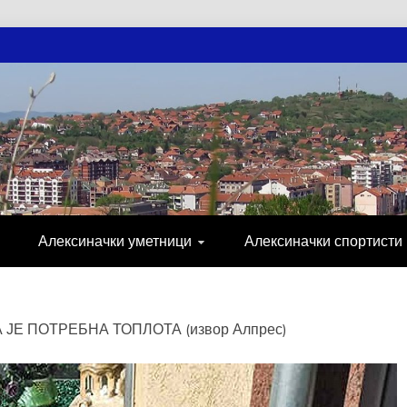
АЧКЕ НОВОСТ
МИЈА, СПОРТ, ПОСЛОВНИ ИМЕНИК, ХР
Алексиначки уметници
Алексиначки спортисти
 ЈЕ ПОТРЕБНА ТОПЛОТА (извор Алпрес)