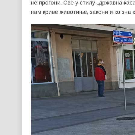
не прогони. Све у стилу „државна каса
нам криве животиње, закони и ко зна к