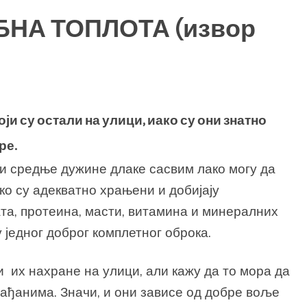
БНА ТОПЛОТА (извор
ји су остали на улици, иако су они знатно
ре.
и средње дужине длаке сасвим лако могу да
ко су адекватно храњени и добијају
та, протеина, масти, витамина и минералних
у једног доброг комплетног оброка.
их нахране на улици, али кажу да то мора да
рађанима. Значи, и они зависе од добре воље