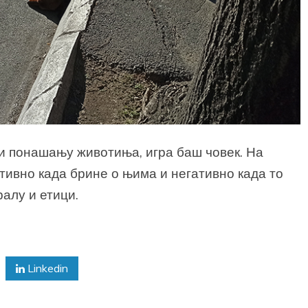
 и понашању животиња, игра баш човек. На
тивно када брине о њима и негативно када то
ралу и етици.
Linkedin