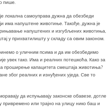
о пише.
 је локална самоуправа дужна да обезбеди
ји има напуштене животиње. Такође, дужна је
брињавање напуштених и изгубљених животиња,
штај у прихватилишту у складу са овим законом.
бринемо о уличним псима и да им обезбедимо
није увек тако. Има и реалних потешкоћа. Како за
 за проширење капацитета смештаја животиња?
ане због реалних и изнуђених уједа. Све то
моравају да испуњавају законске обавезе, дотле
у привремено или трајно на улицу нико баш и