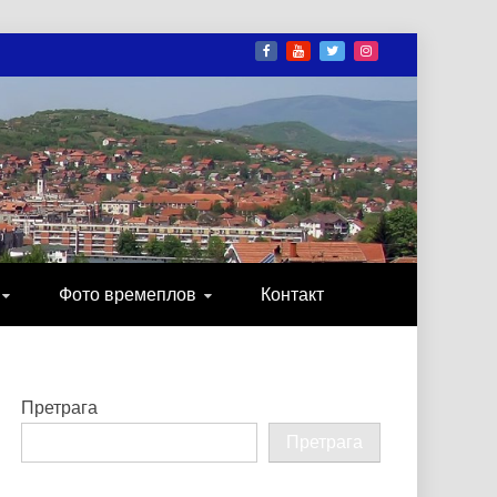
И
ОНИКА, ЗАБАВА…
Фото времеплов
Контакт
Претрага
Претрага