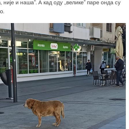
, није и нашаˮ. А кад оду „великеˮ паре онда су
о.