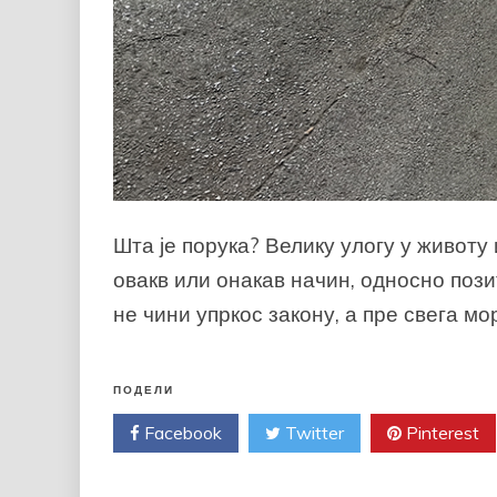
Шта је порука? Велику улогу у животу
овакв или онакав начин, односно пози
не чини упркос закону, а пре свега мо
ПОДЕЛИ
Facebook
Twitter
Pinterest