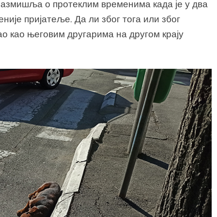
 размишља о протеклим временима када је у два
еније пријатеље. Да ли због тога или због
ао као његовим другарима на другом крају