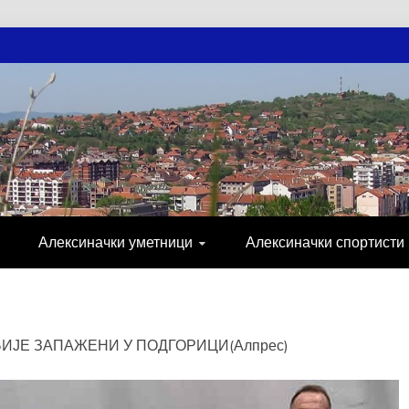
АЧКЕ НОВОСТ
МИЈА, СПОРТ, ПОСЛОВНИ ИМЕНИК, ХР
Алексиначки уметници
Алексиначки спортисти
ИЈЕ ЗАПАЖЕНИ У ПОДГОРИЦИ(Алпрес)