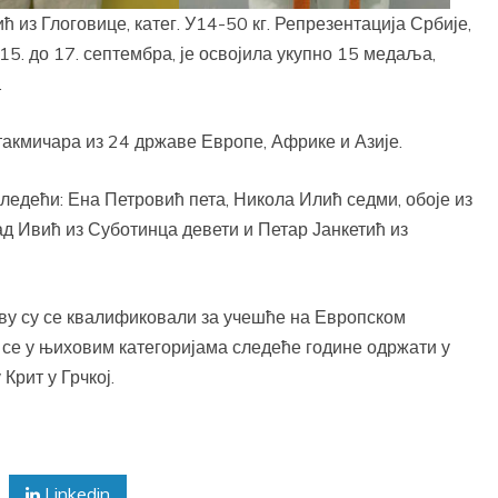
ћ из Глоговице, катег. У14-50 кг. Репрезентација Србије,
5. до 17. септембра, је освојила укупно 15 медаља,
.
акмичара из 24 државе Европе, Африке и Азије.
ледећи: Ена Петровић пета, Никола Илић седми, обоје из
д Ивић из Суботинца девети и Петар Јанкетић из
ву су се квалификовали за учешће на Европском
е се у њиховим категоријама следеће године одржати у
Крит у Грчкој.
Linkedin