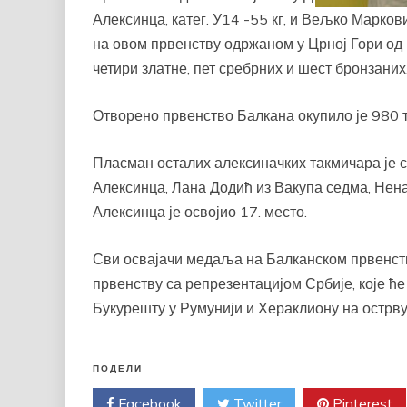
Алексинца, катег. У14 -55 кг, и Вељко Маркови
на овом првенству одржаном у Црној Гори од 1
четири златне, пет сребрних и шест бронзаних
Отворено првенство Балкана окупило је 980 т
Пласман осталих алексиначких такмичара је с
Алексинца, Лана Додић из Вакупа седма, Нена
Алексинца је освојио 17. место.
Сви освајачи медаља на Балканском првенст
првенству са репрезентацијом Србије, које ћ
Букурешту у Румунији и Хераклиону на острву 
ПОДЕЛИ
Facebook
Twitter
Pinterest