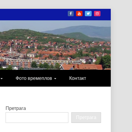
И
ОНИКА, ЗАБАВА…
Фото времеплов
Контакт
Претрага
Претрага