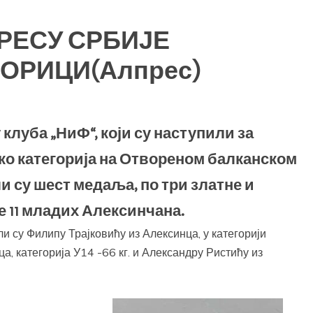
РЕСУ СРБИЈЕ
ОРИЦИ(Алпрес)
клуба „НиФ“, који су наступили за
ко категорија на Отвореном балканском
и су шест медаља, по три златне и
е 11 младих Алексинчана.
 су Филипу Трајковићу из Алексинца, у категорији
а, категорија У14 -66 кг. и Александру Ристићу из