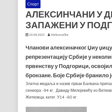
Спорт
АЛЕКСИНЧАНИ У Д
ЗАПАЖЕНИ У ПОДГ
20.09.2023.
Aleksinačke
Чланови алексиначког Џиу џицу 
репрезентацију Србије у неколи
првенству у Подгорици, освојил
бронзане. Боје Србије бранило ј
Златна медаља и назив првак Балкана припали
сениора -94 кг, Давиду Милојевићу из Витковц
Житковца, катег. У14 -60 кг.