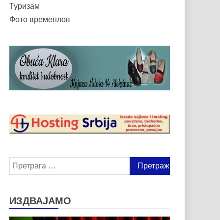
Туризам
Фото времеплов
Претрага
за:
ИЗДВАЈАМО