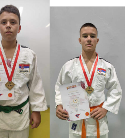
из Алексинца катег. У18 -63 кг, Алекса Спасић из