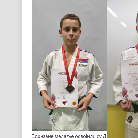
Бронзане медаље освојили су Данијела Јовић 