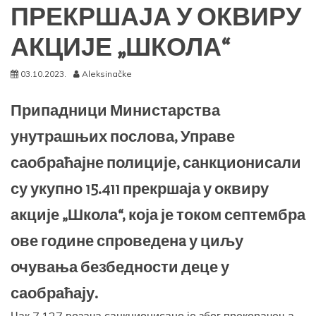
ПРЕКРШАЈА У ОКВИРУ
АКЦИЈЕ „ШКОЛА“
03.10.2023.
Aleksinačke
Припадници Министарства
унутрашњих послова, Управе
саобраћајне полиције, санкционисали
су укупно 15.411 прекршаја у оквиру
акције „Школа“, која је током септембра
ове године спроведенa у циљу
очувања безбедности деце у
саобраћају.