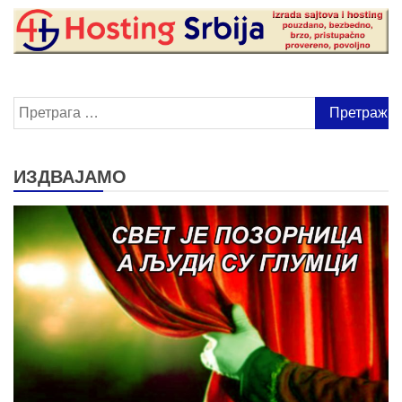
Претрага
за:
ИЗДВАЈАМО