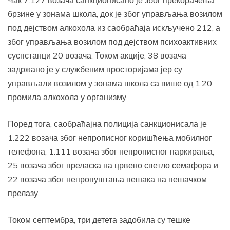
Чак 7.127 возача санкционисано је због прекорачења
брзине у зонама школа, док је због управљања возилом
под дејством алкохола из саобраћаја искључено 212, а
због управљања возилом под дејством психоактивних
суспстанци 20 возача. Током акције, 38 возача
задржано је у службеним просторијама јер су
управљали возилом у зонама школа са више од 1,20
промила алкохола у организму.
Поред тога, саобраћајна полиција санкционисала је
1.222 возача због непрописног коришћења мобилног
телефона, 1.111 возача због непрописног паркирања,
25 возача због преласка на црвено светло семафора и
22 возача због непропуштања пешака на пешачком
прелазу.
Током септембра, три детета задобила су тешке