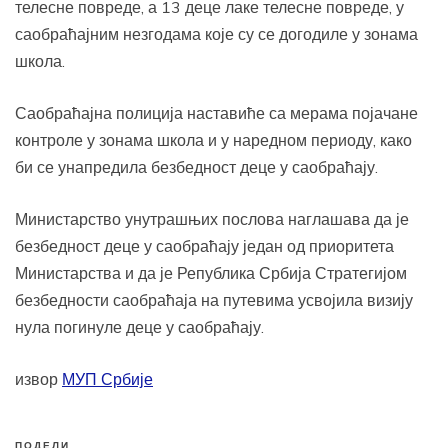
телесне повреде, а 13 деце лаке телесне повреде, у
саобраћајним незгодама које су се догодиле у зонама
школа.
Саобраћајна полиција наставиће са мерама појачане
контроле у зонама школа и у наредном периоду, како
би се унапредила безбедност деце у саобраћају.
Министарство унутрашњих послова наглашава да је
безбедност деце у саобраћају један од приоритета
Министарства и да је Република Србија Стратегијом
безбедности саобраћаја на путевима усвојила визију
нула погинуле деце у саобраћају.
извор
МУП Србије
ПОДЕЛИ