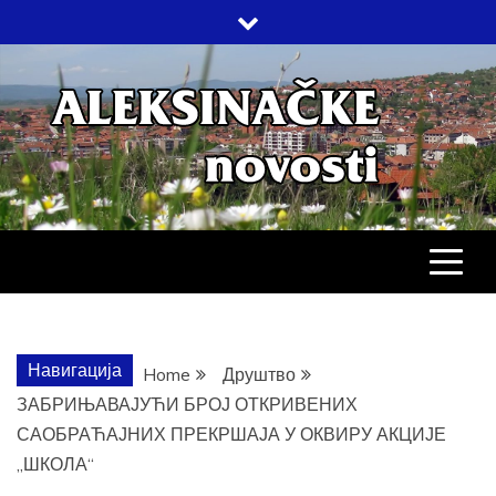
Skip
to
content
АЛЕКСИНАЧ
ДРУШТВО, КУЛТУРА, ЕКОНОМИЈА,
СПОРТ, ПОСЛОВНИ ИМЕНИК,
ХРОНИКА, ЗАБАВА…
НОВОСТИ
Навигација
Home
Друштво
ЗАБРИЊАВАЈУЋИ БРОЈ ОТКРИВЕНИХ
САОБРАЋАЈНИХ ПРЕКРШАЈА У ОКВИРУ АКЦИЈЕ
„ШКОЛА“