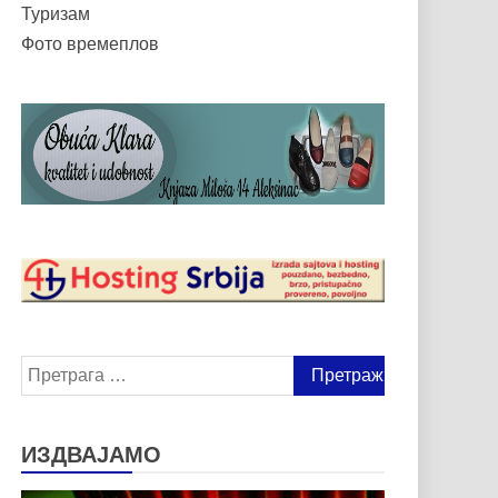
Туризам
Фото времеплов
Претрага
за:
ИЗДВАЈАМО