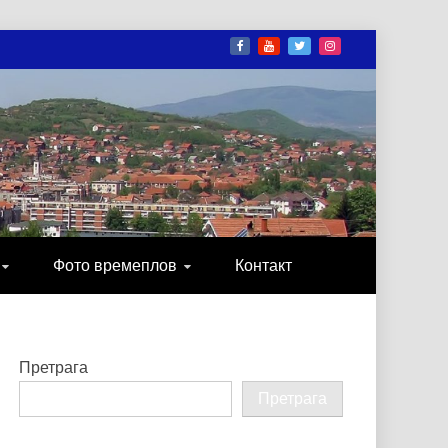
И
ОНИКА, ЗАБАВА…
Фото времеплов
Контакт
Претрага
Претрага