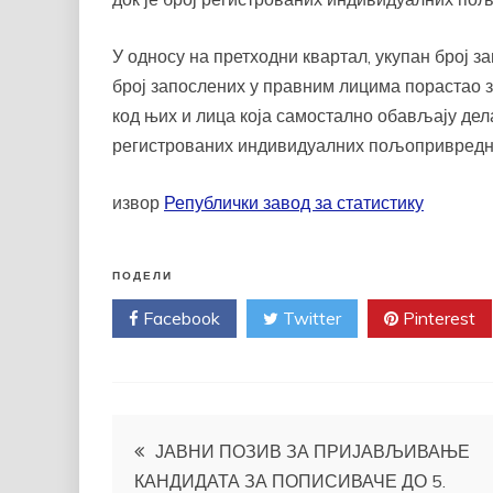
У односу на претходни квартал, укупан број зап
број запослених у правним лицима порастао за
код њих и лица која самостално обављају делатн
регистрованих индивидуалних пољопривредник
извор
Републички завод за статистику
ПОДЕЛИ
Facebook
Twitter
Pinterest
Кретање
ЈАВНИ ПОЗИВ ЗА ПРИЈАВЉИВАЊЕ
КАНДИДАТА ЗА ПОПИСИВАЧЕ ДО 5.