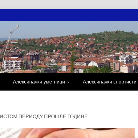
АЧКЕ НОВОСТ
МИЈА, СПОРТ, ПОСЛОВНИ ИМЕНИК, ХР
Алексиначки уметници
Алексиначки спортисти
 ИСТОМ ПЕРИОДУ ПРОШЛЕ ГОДИНЕ