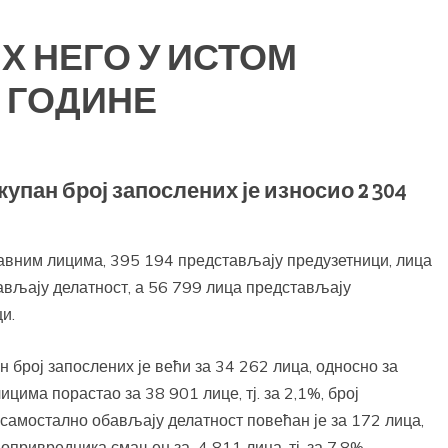
 НЕГО У ИСТОМ
 ГОДИНЕ
купан број запослених је износио 2 304
правним лицима, 395 194 представљају предузетници, лица
ављају делатност, а 56 799 лица представљају
и.
н број запослених је већи за 34 262 лица, односно за
ицима порастао за 38 901 лице, тј. за 2,1%, број
 самостално обављају делатност повећан је за 172 лица,
опривредника смањен за 4 811 лица, тј. за 7,8%.