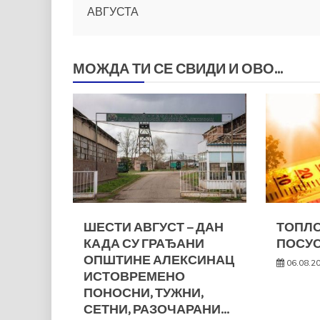
чланка
АВГУСТА
МОЖДА ТИ СЕ СВИДИ И ОВО...
ШЕСТИ АВГУСТ – ДАН
ТОПЛО
КАДА СУ ГРАЂАНИ
ПОСУС
ОПШТИНЕ АЛЕКСИНАЦ
06.08.2
ИСТОВРЕМЕНО
ПОНОСНИ, ТУЖНИ,
СЕТНИ, РАЗОЧАРАНИ…