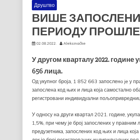
Друштво
ВИШЕ ЗАПОСЛЕНИХ
ПЕРИОДУ ПРОШЛЕ
02.08.2022.
Aleksinačke
У другом кварталу 2022. године у
656 лица.
Од укупног броја, 1 852 663 запосленo je у 
запослена код њих и лица која самостално об
регистровани индивидуални пољопривредниц
У односу на други квартал 2021. године, укупа
1,5%, при чему је број запослених у правним л
предузетника, запослених код њих и лица која
док је број регистрованих индивидуалних пољ