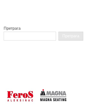
Претрага
Претрага