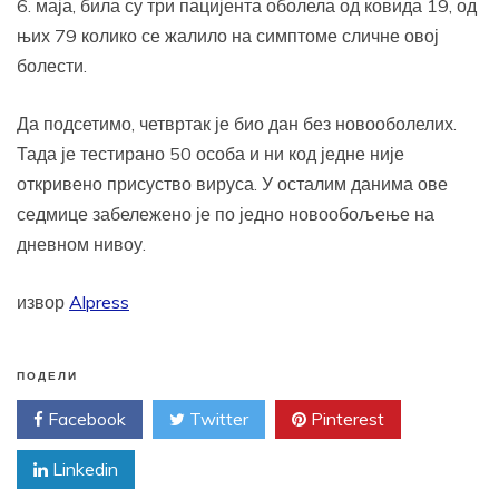
6. маја, била су три пацијента оболела од ковида 19, од
њих 79 колико се жалило на симптоме сличне овој
болести.
Да подсетимо, четвртак је био дан без новооболелих.
Тада је тестирано 50 особа и ни код једне није
откривено присуство вируса. У осталим данима ове
седмице забележено је по једно новообољење на
дневном нивоу.
извор
Alpress
ПОДЕЛИ
Facebook
Twitter
Pinterest
Linkedin