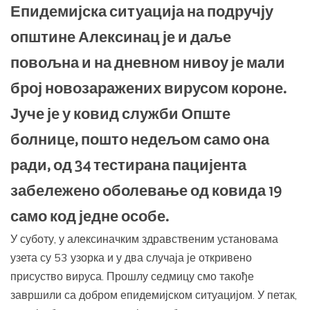
Епидемијска ситуација на подручју
општине Алексинац је и даље
повољна и на дневном нивоу је мали
број новозаражених вирусом короне.
Јуче је у ковид служби Опште
болнице, пошто недељом само она
ради, од 34 тестирана пацијента
забележено оболевање од ковида 19
само код једне особе.
У суботу, у алексиначким здравственим установама
узета су 53 узорка и у два случаја је откривено
присуство вируса. Прошлу седмицу смо такође
завршили са добром епидемијском ситуацијом. У петак,