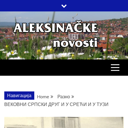
Skip
to
content
АЛЕКСИНАЧ
ДРУШТВО, КУЛТУРА, ЕКОНОМИЈА,
СПОРТ, ПОСЛОВНИ ИМЕНИК,
ХРОНИКА, ЗАБАВА…
НОВОСТИ
Навигација
Home
Разно
ВЕКОВНИ СРПСКИ ДРУГ И У СРЕЋИ И У ТУЗИ