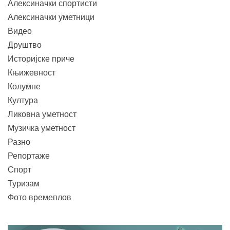
Алексиначки спортисти
Алексиначки уметници
Видео
Друштво
Историјске приче
Књижевност
Колумне
Култура
Ликовна уметност
Музичка уметност
Разно
Репортаже
Спорт
Туризам
Фото времеплов