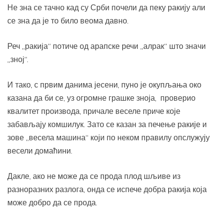
Не зна се тачно кад су Срби почели да пеку ракију али
се зна да је то било веома давно.
Реч „ракија“ потиче од арапске речи „алрак“ што значи
„зној“.
И тако, с првим данима јесени, пуно је окупљања око
казана да би се, уз огромне грашке зноја, проверио
квалитет производа, причале веселе приче које
забављају комшилук. Зато се казан за печење ракије и
зове „весела машина“ који по неком правилу опслужују
весели домаћини.
Дакле, ако не може да се прода плод шљиве из
разноразних разлога, онда се испече добра ракија која
може добро да се прода.