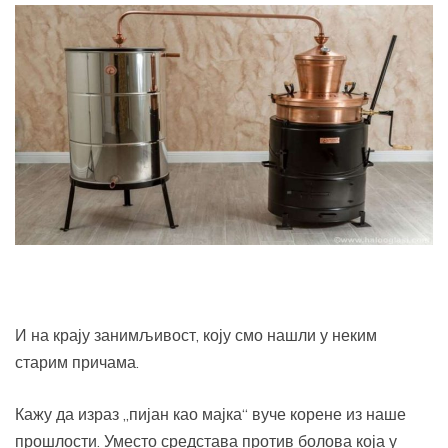
И на крају занимљивост, коју смо нашли у неким
старим причама.
Кажу да израз „пијан као мајка“ вуче корене из наше
прошлости. Уместо средстава против болова која у