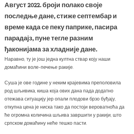
Август 2022. броји полако своје
последње дане, стиже септембар и
време када се пеку паприке, пасира
парадајз, пуне тегле разним
ђаконијама за хладније дане.
Наравно, ту је још једна култна ствар коју наши
домаћини воле-печење ракије.
Суша је ове године у неким крајевима преполовила
род шљивика, киша која ових дана пада додатно
отежава ситуацију јер опали плодови брзо буђају,
откупна цена је ниска тако да постоји вероватноћа да
ће огромна количина шљива завршити у ракији, што
српском домаћину неће тешко пасти.