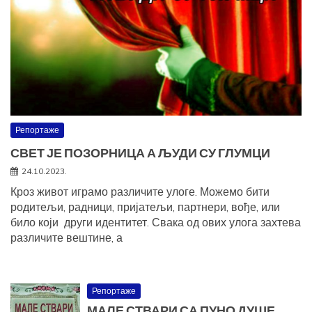
Репортаже
СВЕТ ЈЕ ПОЗОРНИЦА А ЉУДИ СУ ГЛУМЦИ
24.10.2023.
Кроз живот играмо различите улоге. Можемо бити
родитељи, радници, пријатељи, партнери, вође, или
било који други идентитет. Свака од ових улога захтева
различите вештине, а
Репортаже
МАЛЕ СТВАРИ СА ПУНО ДУШЕ