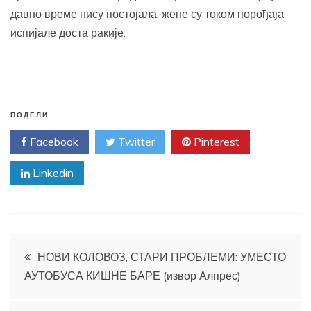
давно време нису постојала, жене су током порођаја
испијале доста ракије.
ПОДЕЛИ
Facebook
Twitter
Pinterest
Linkedin
Кретање
НОВИ КОЛОВОЗ, СТАРИ ПРОБЛЕМИ: УМЕСТО
АУТОБУСА КИШНЕ БАРЕ (извор Алпрес)
чланка