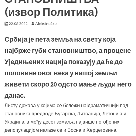
(извор Политика)
22.08.2022.
Aleksinačke
Србија је пета земља на свету која
најбрже губи становништво, а процене
Уједињених нација показују да ће до
половине овог века у нашој земљи
живети скоро 20 одсто мање људи него
данас.
Листу држава у којима се бележи најдраматичнији пад
становника предводе Бугарска, Литванија, Летонија и
Украјина, а међу десет земаља највише погођених
депопулацијом налазе се и Босна и Херцеговина,