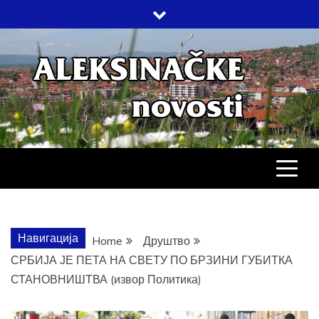
Skip
to
content
АЛЕКСИНАЧ
ДРУШТВО, КУЛТУРА, ЕКОНОМИЈА,
СПОРТ, ПОСЛОВНИ ИМЕНИК,
ХРОНИКА, ЗАБАВА…
НОВОСТИ
Навигација
Home
Друштво
СРБИЈА ЈЕ ПЕТА НА СВЕТУ ПО БРЗИНИ ГУБИТКА
СТАНОВНИШТВА (извор Политика)