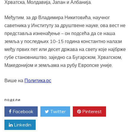
Хрватска, Молдавија, Јапан и Албанија.
Међутим, за др Владимира Никитовића, научног
саветника у Институту за друштвене науке, ова вест не
представља изненађење – он подсећа да се наша
земља у последњих 10-15 година константно налази
међу првих пет или десет држава на свету које најбрже
губе становништво, заједно са Бугарском, Хрватском,
Македонијом и земљама на рубу Европске уније.
Више на
Политика.рс
ПОДЕЛИ
Facebook
Twitter
Pinterest
Linkedin