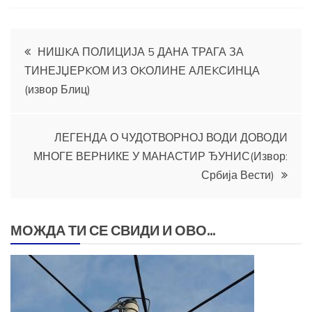
Кретање
НИШKА ПОЛИЦИЈА 5 ДАНА ТРАГА ЗА
ТИНЕЈЏЕРKОМ ИЗ ОKОЛИНЕ АЛЕKСИНЦА
чланка
(извор Блиц)
ЛЕГЕНДА О ЧУДОТВОРНОЈ ВОДИ ДОВОДИ
МНОГЕ ВЕРНИКЕ У МАНАСТИР ЂУНИС(Извор:
Србија Вести)
МОЖДА ТИ СЕ СВИДИ И ОВО...