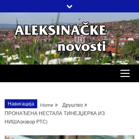
Skip
to
content
АЛЕКСИНАЧ
ДРУШТВО, КУЛТУРА, ЕКОНОМИЈА,
СПОРТ, ПОСЛОВНИ ИМЕНИК,
ХРОНИКА, ЗАБАВА…
НОВОСТИ
Навигација
Home
Друштво
ПРОНАЂЕНА НЕСТАЛА ТИНЕЈЏЕРКА ИЗ
НИША(извор РТС)