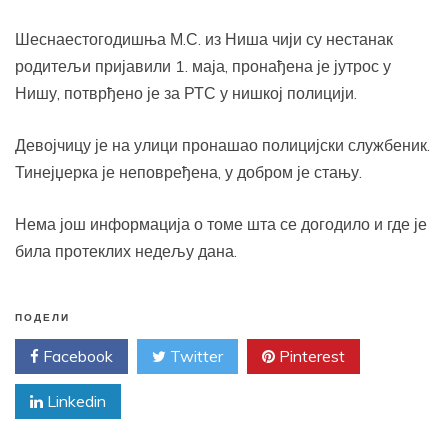
Шеснаестогодишња М.С. из Ниша чији су нестанак
родитељи пријавили 1. маја, пронађена је јутрос у
Нишу, потврђено је за РТС у нишкој полицији.
Девојчицу је на улици пронашао полицијски службеник.
Тинејџерка је неповређена, у добром је стању.
Нема још информација о томе шта се догодило и где је
била протеклих недељу дана.
ПОДЕЛИ
Facebook
Twitter
Pinterest
Linkedin