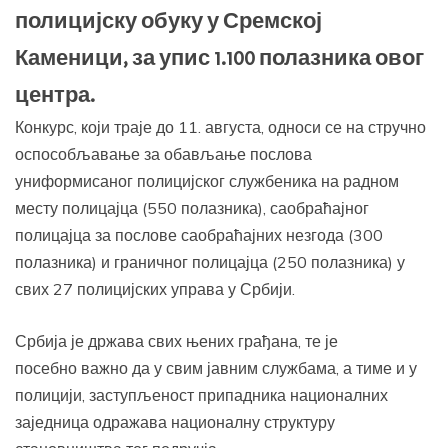
полицијску обуку у Сремској
Каменици, за упис 1.100 полазника овог
центра.
Конкурс, који траје до 11. августа, односи се на стручно
оспособљавање за обављање послова
униформисаног полицијског службеника на радном
месту полицајца (550 полазника), саобраћајног
полицајца за послове саобраћајних незгода (300
полазника) и граничног полицајца (250 полазника) у
свих 27 полицијских управа у Србији.
Србија је држава свих њених грађана, те је
посебно важно да у свим јавним службама, а тиме и у
полицији, заступљеност припадника националних
заједница одражава националну структуру