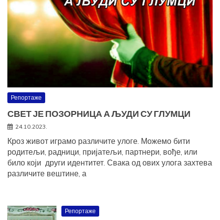
Репортаже
СВЕТ ЈЕ ПОЗОРНИЦА А ЉУДИ СУ ГЛУМЦИ
24.10.2023.
Кроз живот играмо различите улоге. Можемо бити
родитељи, радници, пријатељи, партнери, вође, или
било који други идентитет. Свака од ових улога захтева
различите вештине, а
Репортаже