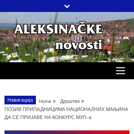
Skip
to
content
АЛЕКСИНАЧ
ДРУШТВО, КУЛТУРА, ЕКОНОМИЈА,
СПОРТ, ПОСЛОВНИ ИМЕНИК,
ХРОНИКА, ЗАБАВА…
НОВОСТИ
Навигација
Home
Друштво
ПОЗИВ ПРИПАДНИЦИМА НАЦИОНАЛНИХ МАЊИНА
ДА СЕ ПРИЈАВЕ НА КОНКУРС МУП-а