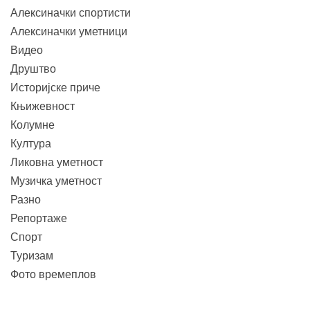
Алексиначки спортисти
Алексиначки уметници
Видео
Друштво
Историјске приче
Књижевност
Колумне
Култура
Ликовна уметност
Музичка уметност
Разно
Репортаже
Спорт
Туризам
Фото времеплов