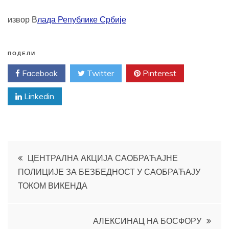
извор В
лада Републике Србије
ПОДЕЛИ
Facebook
Twitter
Pinterest
Linkedin
Кретање
ЦЕНТРАЛНА АКЦИЈА САОБРАЋАЈНЕ
ПОЛИЦИЈЕ ЗА БЕЗБЕДНОСТ У САОБРАЋАЈУ
чланка
ТОКОМ ВИКЕНДА
АЛЕКСИНАЦ НА БОСФОРУ