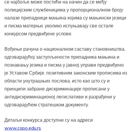
се најбоље може постићи на начин да се међу
полицијским службеницима у пропорционалном броју
налазе припадници мањина којима су мањински језици
и писма матерњи, уколико испуњавају све остале
конкурсом предвиђене услове.
Вођење рачуна о националном саставу становништва,
одговарајућој заступљености припадника мањина и
познавању језика и писма у јавној управи предвиђено
је Уставом Србије, позитивним законским прописима из
области унутрашњих послова, исто као што су и
принципи забране дискриминације прописани у
антидискриминационој легислативи и разрађени у
одговарајућем стратешком документу.
Детаљи конкурса доступни су на адреси
www.copo.edu.rs
.