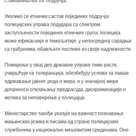
становништва тог подручја.
Уколико се етнички састав појединих подручја
полицијских управа подудара са спектром
заступљености појединих етничких група, полиција
може ефикасније и темељитије, у непосредној сарадњи
са грађанима, обављати послове из своје надлежности.
Поверење у овај део државне управе тиме расте,
учвршћује се толеранција, обезбеђују услови за лакше
одржавање јавног реда и мира, и у значајној мери
доприноси отклањању предрасуда, дискриминације и
мотива за неповерење у полицајце.
Министарство такође указује на важност познавања
мањинских језика и писама од стране полицијских
службеника у национално мешовитим срединама. Оно