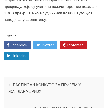
је приликом контроле саобраћаја око 108.000
прекршаја које су учинили возачи теретних возила и
4.000 прекршаја које су учинили возачи аутобуса,
наводи се у саопштењу.
ПОДЕЛИ
Facebook
Twitter
Pinterest
Linkedin
Кретање
РАСПИСАН КОНКУРС ЗА ПРИЈЕМ У
ЖАНДАРМЕРИЈУ
чланка