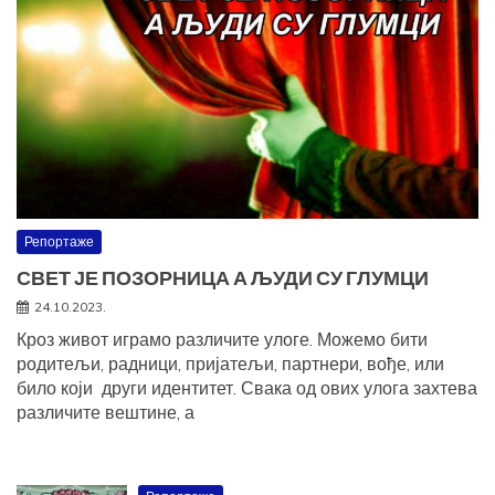
Репортаже
СВЕТ ЈЕ ПОЗОРНИЦА А ЉУДИ СУ ГЛУМЦИ
24.10.2023.
Кроз живот играмо различите улоге. Можемо бити
родитељи, радници, пријатељи, партнери, вође, или
било који други идентитет. Свака од ових улога захтева
различите вештине, а