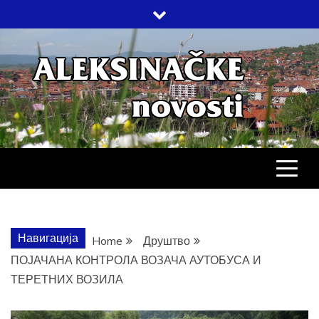
Skip
to
content
АЛЕКСИНАЧ
ДРУШТВО, КУЛТУРА, ЕКОНОМИЈА,
СПОРТ, ПОСЛОВНИ ИМЕНИК,
ХРОНИКА, ЗАБАВА…
НОВОСТИ
Навигација
Home
Друштво
ПОЈАЧАНА КОНТРОЛА ВОЗАЧА АУТОБУСА И
ТЕРЕТНИХ ВОЗИЛА