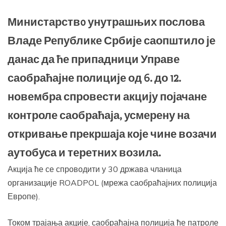
Министарствo унутрашњих послова
Владе Републике Србије саопштило је
данас да ће припадници Управе
саобраћајне полиције од 6. до 12.
новембра спровести акцију појачане
контроле саобраћаја, усмерену на
откривање прекршаја које чине возачи
аутобуса и теретних возила.
Акција ће се спроводити у 30 држава чланица
организације ROADPOL (мрежа саобраћајних полиција
Европе).
Током трајања акције, саобраћајна полиција ће патроле