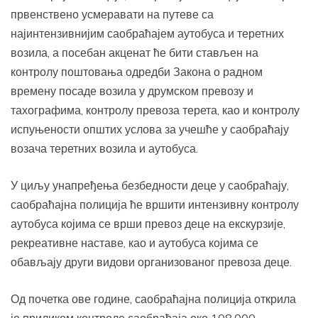
првенствено усмеравати на путеве са
најинтензивнијим саобраћајем аутобуса и теретних
возила, а посебан акценат ће бити стављен на
контролу поштовања одредби Закона о радном
времену посаде возила у друмском превозу и
тахографима, контролу превоза терета, као и контролу
испуњености општих услова за учешће у саобраћају
возача теретних возила и аутобуса.
У циљу унапређења безбедности деце у саобраћају,
саобраћајна полиција ће вршити интензивну контролу
аутобуса којима се врши превоз деце на екскурзије,
рекреативне наставе, као и аутобуса којима се
обављају други видови организованог превоза деце.
Од почетка ове године, саобраћајна полиција открила