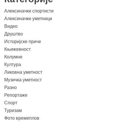
Алексиначки спортисти
Алексиначки уметници
Видео
Друштво
Историјске приче
Књижевност
Колумне
Култура
Ликовна уметност
Музичка уметност
Разно
Репортаже
Спорт
Туризам
Фото времеплов