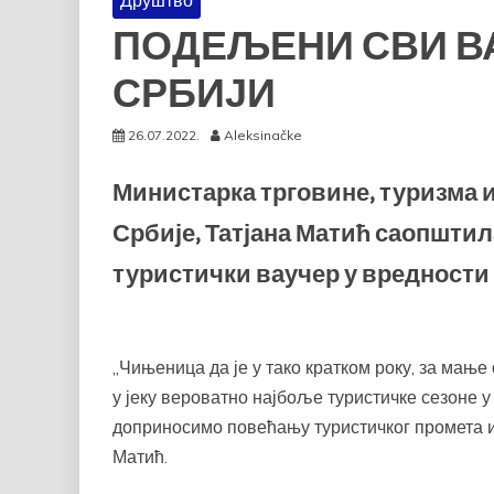
Друштво
ПОДЕЉЕНИ СВИ ВА
СРБИЈИ
26.07.2022.
Aleksinačke
Министарка трговине, туризма 
Србије, Татјана Матић саопштила
туристички ваучер у вредности о
„Чињеница да је у тако кратком року, за мање
у јеку вероватно најбоље туристичке сезоне у
доприносимо повећању туристичког промета и
Матић.