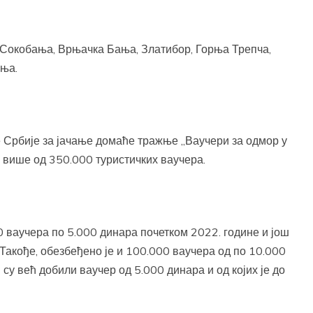
у Сокобања, Врњачка Бања, Златибор, Горња Трепча,
ања.
 Србије за јачање домаће тражње „Ваучери за одмор у
о више од 350.000 туристичких ваучера.
 ваучера по 5.000 динара почетком 2022. године и још
Такође, обезбеђено је и 100.000 ваучера од по 10.000
 су већ добили ваучер од 5.000 динара и од којих је до