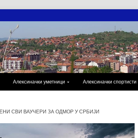
АЧКЕ НОВОСТ
МИЈА, СПОРТ, ПОСЛОВНИ ИМЕНИК, ХР
Алексиначки уметници
Алексиначки спортисти
НИ СВИ ВАУЧЕРИ ЗА ОДМОР У СРБИЈИ