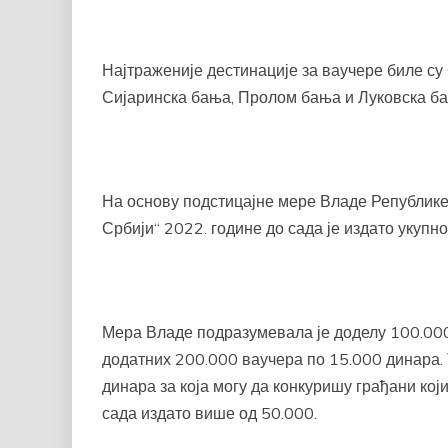
Најтраженије дестинације за ваучере биле с
Сијаринска бања, Пролом бања и Луковска б
На основу подстицајне мере Владе Републике
Србији“ 2022. године до сада је издато укупн
Мера Владе подразумевала је доделу 100.000
додатних 200.000 ваучера по 15.000 динара. 
динара за која могу да конкуришу грађани који
сада издато више од 50.000.