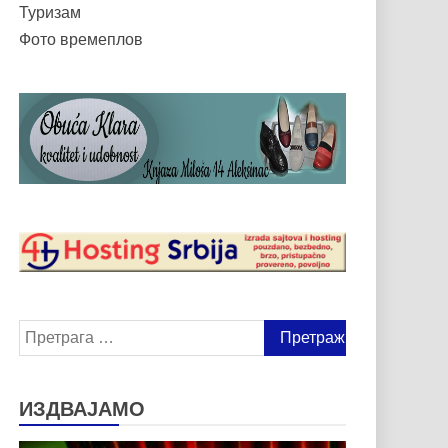
Туризам
Фото времеплов
Претрага
за:
ИЗДВАЈАМО