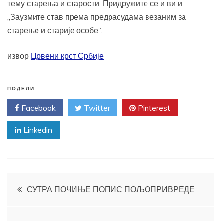
тему старења и старости. Придружите се и ви и
„Заузмите став према предрасудама везаним за
старење и старије особе”.
извор
Црвени крст Србије
ПОДЕЛИ
Facebook
Twitter
Pinterest
Linkedin
Кретање
СУТРА ПОЧИЊЕ ПОПИС ПОЉОПРИВРЕДЕ
чланка