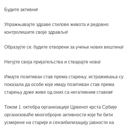
Будите активни!
Упражњавајте здраве стилове живота и редовно
контролишите своје здравље!
Образујте се, будите отворени за учење нових вештина!
Негујте своја пријатељства и стварајте нова!
Имајте позитиван став према старењу, истраживања су
показала да особе које имају позитиван став према
старењу дуже живе од оних са негативним ставом!
Током 1. октобра организације Црвеног крста Србије
организоваће многобројне активности које ће бити
усмерене на старије и сензибилизацију јавности на