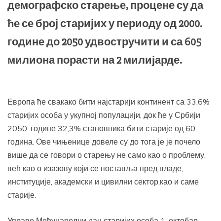
демографско старење, процене су да
ће се број старијих у периоду од 2000.
године до 2050 удвостручити и са 605
милиона порасти на 2 милијарде.
Европа ће свакако бити најстарији континент са 33,6%
старијих особа у укупној популацији, док ће у Србији
2050. године 32,3% становника бити старије од 60
година. Ове чињенице довеле су до тога је је почело
више да се говори о старењу не само као о проблему,
већ као о изазову који се поставља пред владе,
институције, академски и цивилни сектор,као и саме
старије.
Управо Међународни дан старијих особа 1. октобар