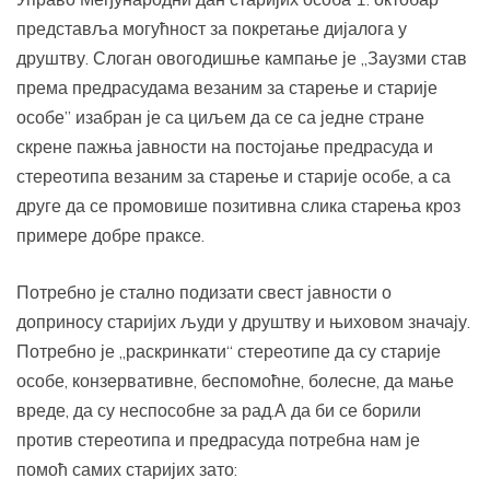
представља могућност за покретање дијалога у
друштву. Слоган овогодишње кампање је „Заузми став
према предрасудама везаним за старење и старије
особе” изабран је са циљем да се са једне стране
скрене пажња јавности на постојање предрасуда и
стереотипа везаним за старење и старије особе, а са
друге да се промовише позитивна слика старења кроз
примере добре праксе.
Потребно је стално подизати свест јавности о
доприносу старијих људи у друштву и њиховом значају.
Потребно је „раскринкати“ стереотипе да су старије
особе, конзервативне, беспомоћне, болесне, да мање
вреде, да су неспособне за рад.А да би се борили
против стереотипа и предрасуда потребна нам је
помоћ самих старијих зато: