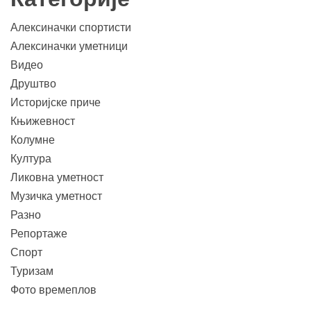
Алексиначки спортисти
Алексиначки уметници
Видео
Друштво
Историјске приче
Књижевност
Колумне
Култура
Ликовна уметност
Музичка уметност
Разно
Репортаже
Спорт
Туризам
Фото времеплов