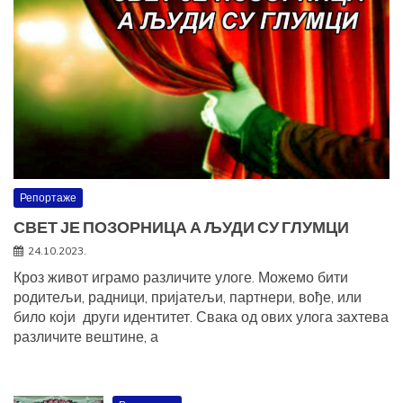
Репортаже
СВЕТ ЈЕ ПОЗОРНИЦА А ЉУДИ СУ ГЛУМЦИ
24.10.2023.
Кроз живот играмо различите улоге. Можемо бити
родитељи, радници, пријатељи, партнери, вође, или
било који други идентитет. Свака од ових улога захтева
различите вештине, а