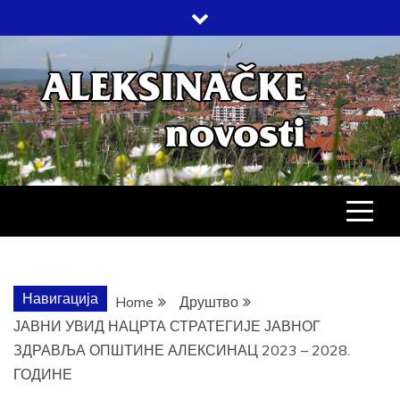
Skip
to
content
АЛЕКСИНАЧ
ДРУШТВО, КУЛТУРА, ЕКОНОМИЈА,
СПОРТ, ПОСЛОВНИ ИМЕНИК,
ХРОНИКА, ЗАБАВА…
НОВОСТИ
Навигација
Home
Друштво
ЈАВНИ УВИД НАЦРТА СТРАТЕГИЈЕ ЈАВНОГ
ЗДРАВЉА ОПШТИНЕ АЛЕКСИНАЦ 2023 – 2028.
ГОДИНЕ