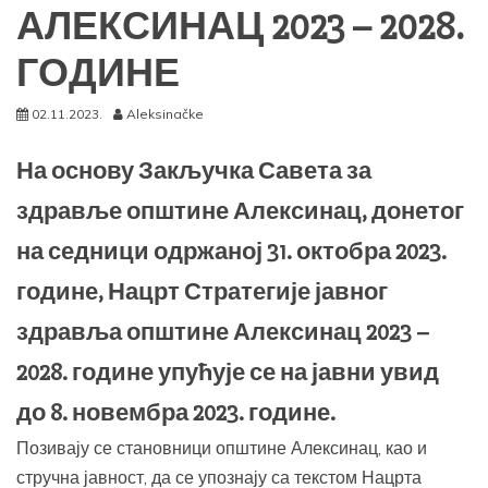
АЛЕКСИНАЦ 2023 – 2028.
ГОДИНЕ
02.11.2023.
Aleksinačke
На основу Закључка Савета за
здравље општине Алексинац, донетог
на седници одржаној 31. октобра 2023.
године, Нацрт Стратегије јавног
здравља општине Алексинац 2023 –
2028. године упућује се на јавни увид
до 8. новембра 2023. године.
Позивају се становници општине Алексинац, као и
стручна јавност, да се упознају са текстом Нацрта