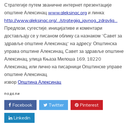
Стратегије путем званичне интернет презентације
општине Алексинац
www.aleksinac.org
и линка:
http://www.aleksinac.org/…/strategija_javnog_zdravlja…
Предлози, сугестије, иницијативе и коментари
достављају се у писаном облику са назнаком “Савет за
здравље општине Алексинац“ на адресу: Општинска
управа општине Алексинац, Савет за здравље општине
Алексинац, улица Књаза Милоша 169, 18220
Алексинац, или лично на писарници Општинске управе
општине Алексинац.
извор
Општина Алексинац
ПОДЕЛИ
Facebook
Twitter
Pinterest
Linkedin