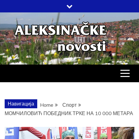
Skip
to
content
АЛЕКСИНАЧ
ДРУШТВО, КУЛТУРА, ЕКОНОМИЈА,
СПОРТ, ПОСЛОВНИ ИМЕНИК,
ХРОНИКА, ЗАБАВА…
НОВОСТИ
Навигација
Home
Спорт
МОМЧИЛОВИЋ ПОБЕДНИК ТРКЕ НА 10 000 МЕТАРА