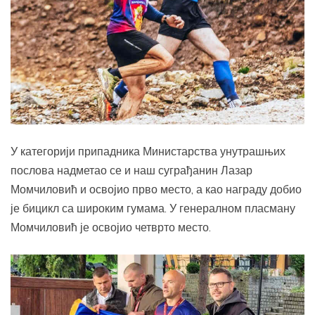
У категорији припадника Министарства унутрашњих
послова надметао се и наш суграђанин Лазар
Момчиловић и освојио прво место, а као награду добио
је бицикл са широким гумама. У генералном пласману
Момчиловић је освојио четврто место.