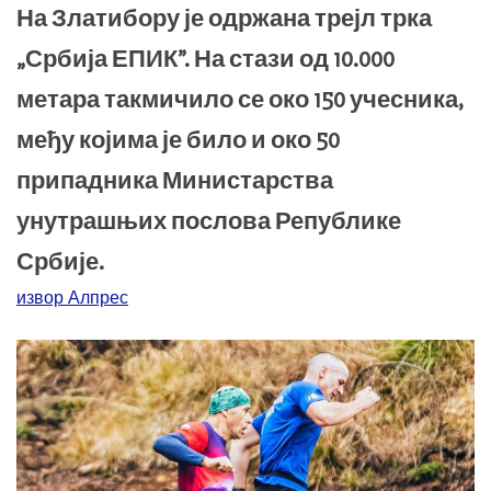
На Златибору је одржана трејл трка
„Србија ЕПИК”. На стази од 10.000
метара такмичило се око 150 учесника,
међу којима је било и око 50
припадника Министарства
унутрашњих послова Републике
Србије.
извор Алпрес