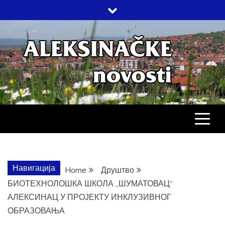
Skip
to
content
АЛЕКСИНАЧ
ДРУШТВО, КУЛТУРА, ЕКОНОМИЈА,
СПОРТ, ПОСЛОВНИ ИМЕНИК,
ХРОНИКА, ЗАБАВА…
НОВОСТИ
Навигација
Home
Друштво
БИОТЕХНОЛОШКА ШКОЛА „ШУМАТОВАЦ“
АЛЕКСИНАЦ У ПРОЈЕКТУ ИНКЛУЗИВНОГ
ОБРАЗОВАЊА