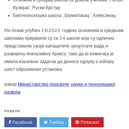
Кузмјак“, Руски Крстур
Биотехнолошка школа „Шуматовац“, Алексинац
На позив упућен 2.6.2022. године основним и средњим
школама пријавиле су се 24 школе које су одлично
представиле своје капацитете, резултате рада и
развијену инклузивну праксу, тако да је комисија је
имала изазован задатак да донесе одлуку о избору
шест образовних установа.
извор
Министарство просвете, науке и технолошког
развоја
ПОДЕЛИ
Facebook
Twitter
Pinterest