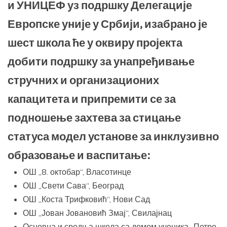
и УНИЦЕФ уз подршку Делегације
Европске уније у Србији, изабрано је
шест школа ће у оквиру пројекта
добити подршку за унапређивање
стручних и организационих
капацитета и припремити се за
подношење захтева за стицање
статуса модел установе за инклузивно
образовање и васпитање:
ОШ „8. октобар“, Власотинце
ОШ „Свети Сава“, Београд
ОШ „Коста Трифковић“, Нови Сад
ОШ „Јован Јовановић Змај“, Свилајнац
Основна и средња школа са домом ученика „Петро