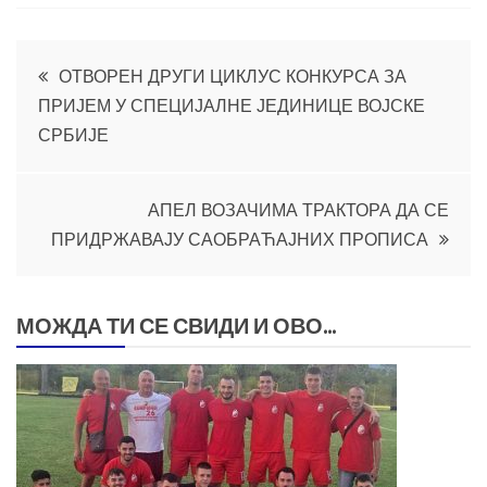
Кретање
ОТВОРЕН ДРУГИ ЦИКЛУС КОНКУРСА ЗА
ПРИЈЕМ У СПЕЦИЈАЛНЕ ЈЕДИНИЦЕ ВОЈСКЕ
чланка
СРБИЈЕ
АПЕЛ ВОЗАЧИМА ТРАКТОРА ДА СЕ
ПРИДРЖАВАЈУ САОБРАЋАЈНИХ ПРОПИСА
МОЖДА ТИ СЕ СВИДИ И ОВО...