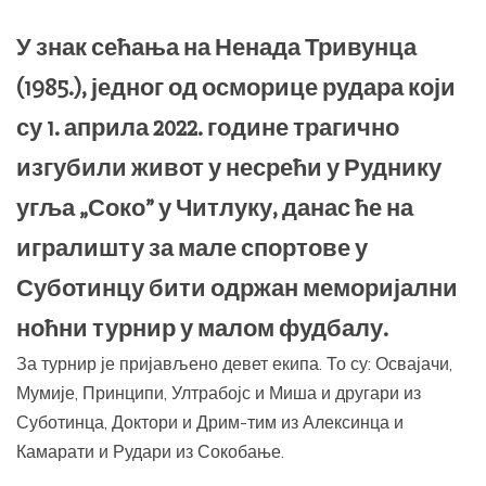
У знак сећања на Ненада Тривунца
(1985.), једног од осморице рудара који
су 1. априла 2022. године трагично
изгубили живот у несрећи у Руднику
угља „Соко” у Читлуку, данас ће на
игралишту за мале спортове у
Суботинцу бити одржан меморијални
ноћни турнир у малом фудбалу.
За турнир је пријављено девет екипа. То су: Освајачи,
Мумије, Принципи, Ултрабојс и Миша и другари из
Суботинца, Доктори и Дрим-тим из Алексинца и
Камарати и Рудари из Сокобање.