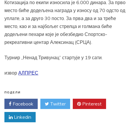
Котизација по екипи износила је 6.000 динара. За прво
место биће додељена награда у износу од 70 одсто од
уплате, а за друго 30 посто. За прва два и за треће
место, као и за најбољег стрелца и голмана биће
додељени пехари које је обезбедио Спортско-
рекреативни центар Алексинац (СРЦА).
Турнир „Ненад Тривунац” стартује у 19 сати.
извор
АЛПРЕС
ПОДЕЛИ
Facebook
Twitter
Pinterest
Linkedin