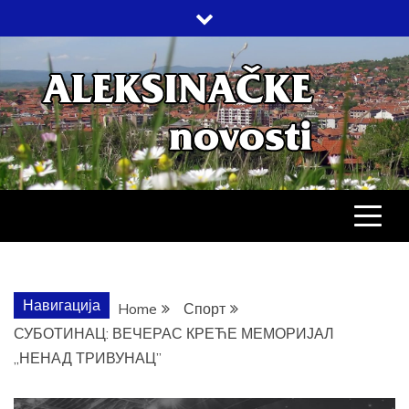
Skip
to
content
АЛЕКСИНАЧ
ДРУШТВО, КУЛТУРА, ЕКОНОМИЈА,
СПОРТ, ПОСЛОВНИ ИМЕНИК,
ХРОНИКА, ЗАБАВА…
НОВОСТИ
Навигација
Home
Спорт
СУБОТИНАЦ: ВЕЧЕРАС КРЕЋЕ МЕМОРИЈАЛ
„НЕНАД ТРИВУНАЦ”