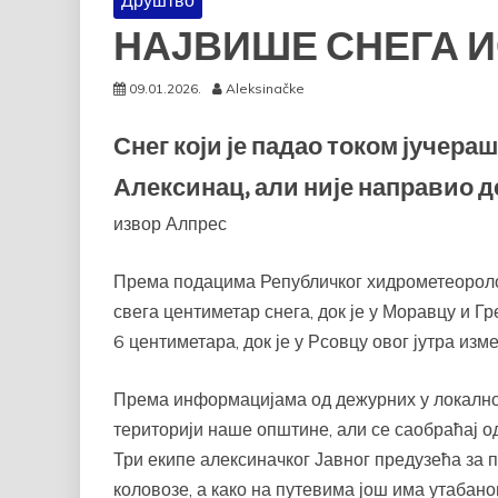
Друштво
НАЈВИШЕ СНЕГА 
09.01.2026.
Aleksinačke
Снег који је падао током јучера
Алексинац, али није направио 
извор Алпрес
Према подацима Републичког хидрометеоролош
свега центиметар снега, док је у Моравцу и Г
6 центиметара, док је у Рсовцу овог јутра из
Према информацијама од дежурних у локалној 
територији наше општине, али се саобраћај од
Три екипе алексиначког Јавног предузећа за 
коловозе, а како на путевима још има утабано