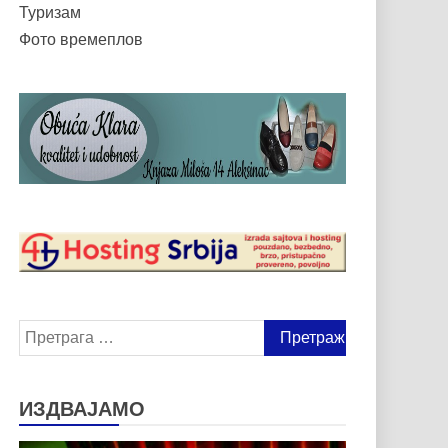
Туризам
Фото времеплов
Претрага
за:
ИЗДВАЈАМО