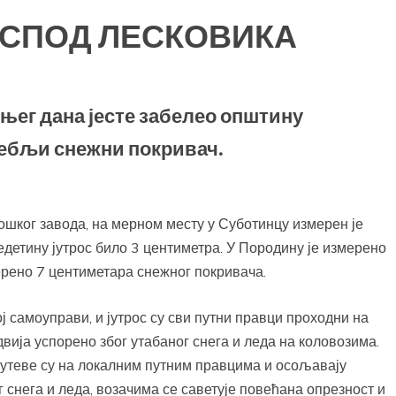
ИСПОД ЛЕСКОВИКА
шњег дана јесте забелео општину
дебљи снежни покривач.
ког завода, на мерном месту у Суботинцу измерен је
редетину јутрос било 3 центиметра. У Породину је измерено
мерено 7 центиметара снежног покривача.
самоуправи, и јутрос су сви путни правци проходни на
вија успорено због утабаног снега и леда на коловозима.
путеве су на локалним путним правцима и осољавају
г снега и леда, возачима се саветује повећана опрезност и