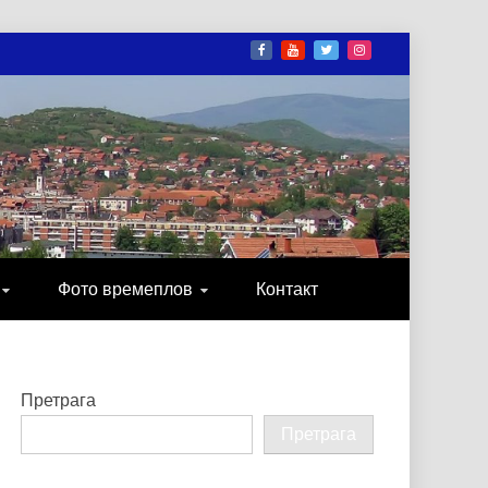
И
ОНИКА, ЗАБАВА…
Фото времеплов
Контакт
Претрага
Претрага