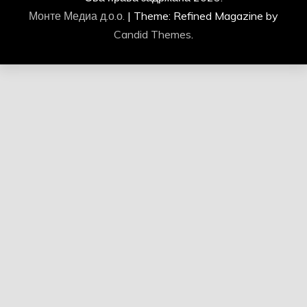
Монте Медиа д.о.о.
|
Theme: Refined Magazine by
Candid Themes
.