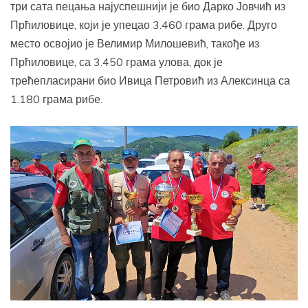
три сата пецања најуспешнији је био Дарко Јовчић из
Прћиловице, који је упецао 3.460 грама рибе. Друго
место освојио је Велимир Милошевић, такође из
Прћиловице, са 3.450 грама улова, док је
трећепласирани био Ивица Петровић из Алексинца са
1.180 грама рибе.