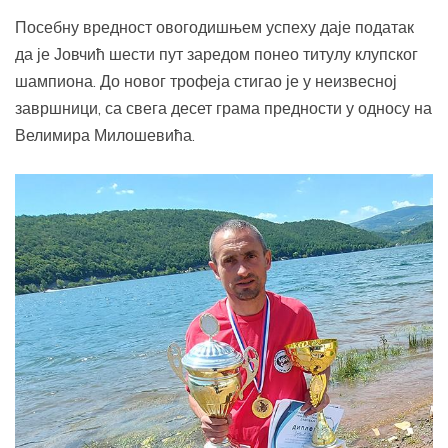
Посебну вредност овогодишњем успеху даје податак
да је Јовчић шести пут заредом понео титулу клупског
шампиона. До новог трофеја стигао је у неизвесној
завршници, са свега десет грама предности у односу на
Велимира Милошевића.