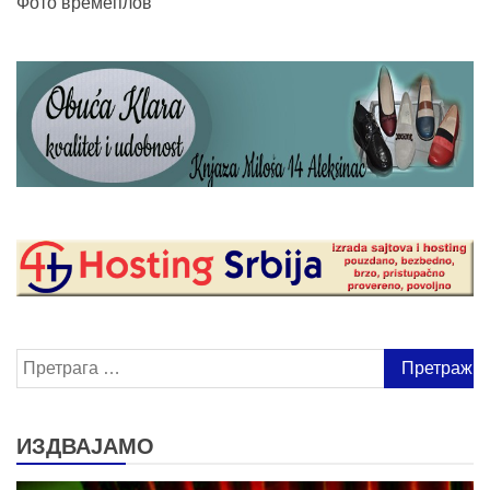
Фото времеплов
Претрага
за:
ИЗДВАЈАМО