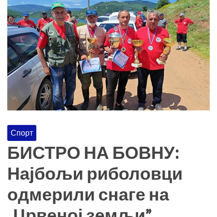
Спорт
БИСТРО НА БОВНУ:
Најбољи риболовци
одмерили снаге на
„Црвеној земљи”