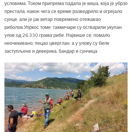
условима. Током припрема падала је киша, која је убрзо
престала, након чега се време разведрило и огрејало
сунце, али је јак ветар повремено отежавао
риболов.Упркос томе, такмичари су остварили укупан
улов од 26.330 грама рибе. Највише се, помало
неочекивано, пецао цверглан, а у улову су биле
заступљене и деверика, бандар и сунчица.