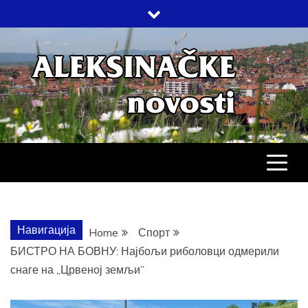
Skip
to
content
АЛЕКСИНАЧ
ДРУШТВО, КУЛТУРА, ЕКОНОМИЈА,
СПОРТ, ПОСЛОВНИ ИМЕНИК,
ХРОНИКА, ЗАБАВА…
НОВОСТИ
Навигација
Home
Спорт
БИСТРО НА БОВНУ: Најбољи риболовци одмерили
снаге на „Црвеној земљи”