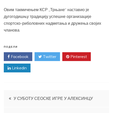
Овим такмичењем КСР „Трњане“ наставио је
дугогодишњу традицију успешне организације
спортско-риболовних надметања и дружења својих
чланова.
ПОДЕЛИ
Facebook
Twitter
Pinterest
Linkedin
Кретање
У СУБОТУ СЕОСКЕ ИГРЕ У АЛЕКСИНЦУ
чланка