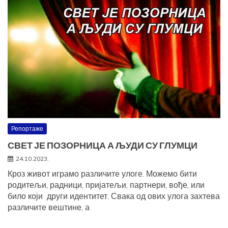
Репортаже
СВЕТ ЈЕ ПОЗОРНИЦА А ЉУДИ СУ ГЛУМЦИ
24.10.2023.
Кроз живот играмо различите улоге. Можемо бити
родитељи, радници, пријатељи, партнери, вође, или
било који други идентитет. Свака од ових улога захтева
различите вештине, а