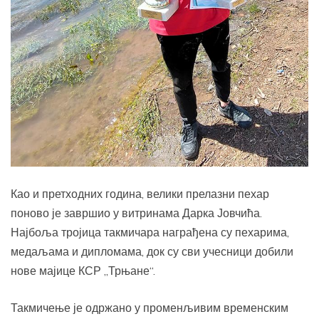
Као и претходних година, велики прелазни пехар
поново је завршио у витринама Дарка Јовчића.
Најбоља тројица такмичара награђена су пехарима,
медаљама и дипломама, док су сви учесници добили
нове мајице КСР „Трњане“.
Такмичење је одржано у променљивим временским