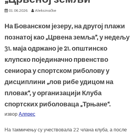
01.06.2026.
Aleksinačke
На Бованском језеру, на другој плажи
познатој као „Црвена земља”, у недељу
31. маја одржано је 21. општинско
клупско појединачно првенство
сениора у спортском риболову у
дисциплини „лов рибе удицом на
пловак“, у организацији Клуба
спортских риболоваца „Трњане“.
извор
Алпрес
На такмичењу су учествовала 22 члана клуба, а после