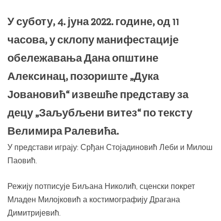
У суботу, 4. јуна 2022. године, од 11
часова, у склопу манифестације
обележавања Дана општине
Алексинац, позориште „Дука
Јовановић“ извешће представу за
децу „Заљубљени витез“ по тексту
Велимира Ралевића.
У представи играју: Срђан Стојадиновић Леби и Милош
Паовић.
Режију потписује Биљана Николић, сценски покрет
Младен Милојковић а костимографију Драгана
Димитријевић.