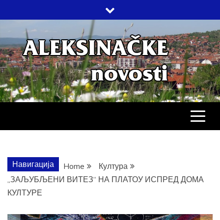
Skip
to
content
АЛЕКСИНАЧ
ДРУШТВО, КУЛТУРА, ЕКОНОМИЈА,
СПОРТ, ПОСЛОВНИ ИМЕНИК,
ХРОНИКА, ЗАБАВА…
НОВОСТИ
Навигација
Home
Култура
„ЗАЉУБЉЕНИ ВИТЕЗ“ НА ПЛАТОУ ИСПРЕД ДОМА
КУЛТУРЕ