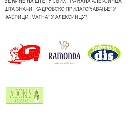
ВЕЋИНЕ НА ШТЕТУ СВИХ ГРАЂАНА АЛЕКСИНЦА
ШТА ЗНАЧИ „КАДРОВСКО ПРИЛАГОЂАВАЊЕ“ У
ФАБРИЦИ „МАГНА“ У АЛЕКСИНЦУ?