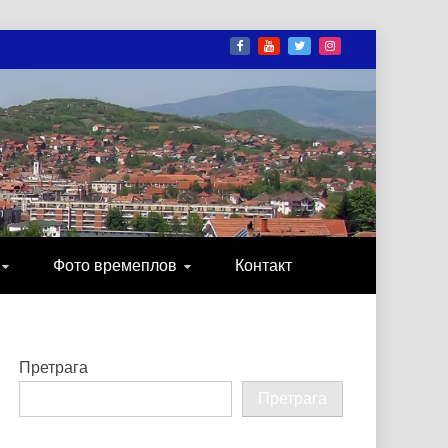
И
ОНИКА, ЗАБАВА…
Фото времеплов
Контакт
Претрага
Претрага