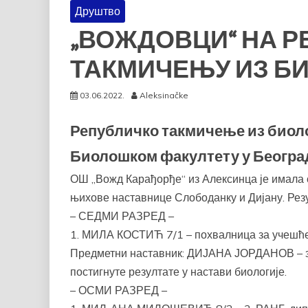
Друштво
„ВОЖДОВЦИ“ НА 
ТАКМИЧЕЊУ ИЗ Б
03.06.2022.
Aleksinačke
Републичко такмичење из биологи
Биолошком факултету у Београ
ОШ „Вожд Карађорђе“ из Алексинца је имала 
њихове наставнице Слободанку и Дијану. Резу
– СЕДМИ РАЗРЕД –
1. МИЛА КОСТИЋ 7/1 – похвалница за учешће 
Предметни наставник: ДИЈАНА ЈОРДАНОВ – зах
постигнуте резултате у настави биологије.
– ОСМИ РАЗРЕД –