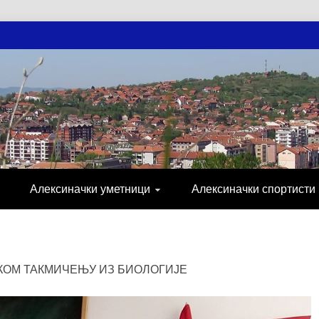
АЧКЕ НОВОСТ
МИЈА, СПОРТ, ПОСЛОВНИ ИМЕНИК, ХР
Алексиначки уметници
Алексиначки спортисти
КОМ ТАКМИЧЕЊУ ИЗ БИОЛОГИЈЕ