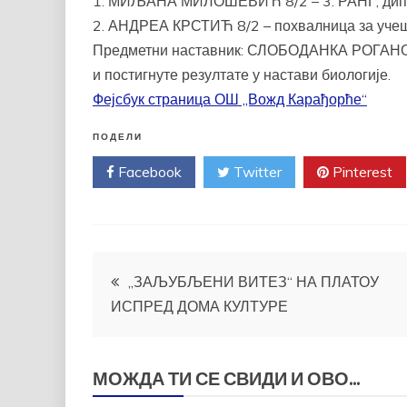
1. МИЉАНА МИЛОШЕВИЋ 8/2 – 3. РАНГ, дипло
2. АНДРЕА КРСТИЋ 8/2 – похвалница за учеш
Предметни наставник: СЛОБОДАНКА РОГАНОВИ
и постигнуте резултате у настави биологије.
Фејсбук страница ОШ „Вожд Карађорће“
ПОДЕЛИ
Facebook
Twitter
Pinterest
Кретање
„ЗАЉУБЉЕНИ ВИТЕЗ“ НА ПЛАТОУ
ИСПРЕД ДОМА КУЛТУРЕ
чланка
МОЖДА ТИ СЕ СВИДИ И ОВО...