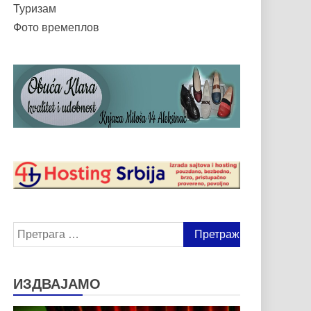
Туризам
Фото времеплов
Претрага
за:
ИЗДВАЈАМО