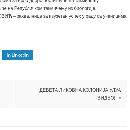
ма за врло добро постигнуће на такмичењу;
ће на Републичком такмичењу из биологије.
Ћ – захвалница за изузетан успех у раду са ученицима
Linkedin
ДЕВЕТА ЛИКОВНА КОЛОНИЈА УЛУА
(ВИДЕО)