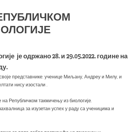
РЕПУБЛИЧКОМ
ИОЛОГИЈЕ
је је одржано 28. и 29.05.2022. године на
ду.
своје представнике: ученице Миљану, Андреу и Милу, и
лтати нису изостали .
на Републичком такмичењу из биологије.
валница за изузетан успех у раду са ученицима и