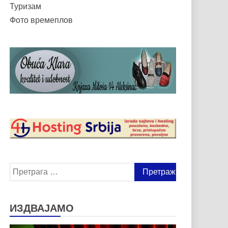
Туризам
Фото времеплов
Претрага
за:
ИЗДВАЈАМО