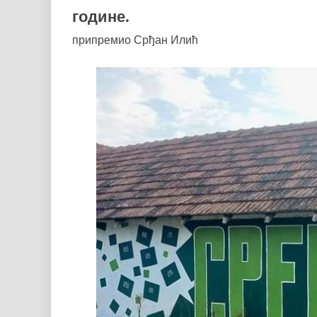
године.
припремио Срђан Илић