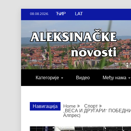
Skip
08.08.2026.
to
content
АЛЕКСИН
ДРУШТВО, КУЛТУРА, ЕКОНО
Категорије
Видео
Међу нама
Home
Спорт
Навигација
„ВЕСА И ДРУГАРИ“ ПОБЕДН
Алпрес)