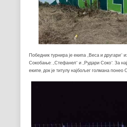
Победник турнира је екипа „Веса и другари” и
Сокобање: „Стефанел” и „Рудари Соко”. За н
екипе, док је титулу најбољег голмана понео