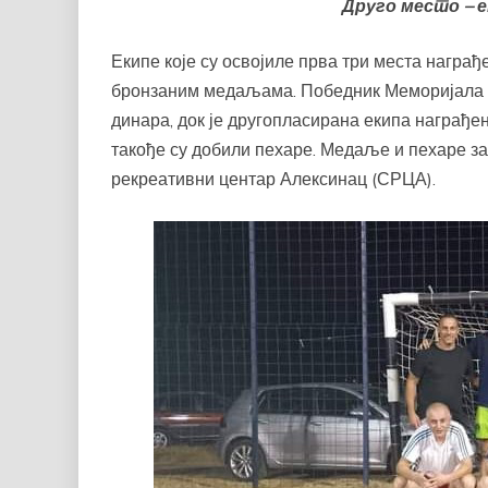
Друго место – 
Екипе које су освојиле прва три места награђ
бронзаним медаљама. Победник Меморијала „Н
динара, док је другопласирана екипа награђе
такође су добили пехаре. Медаље и пехаре за
рекреативни центар Алексинац (СРЦА).