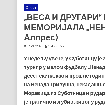
Спорт
„ВЕСА И ДРУГАРИ
МЕМОРИЈАЛА „НЕН
Алпрес)
13.08.2024.
Aleksinačke
У недељу увече, у Суботинцу је
турнир у малом фудбалу „Ненад 
десет екипа, као и прошле годин
на Ненада Тривунца, некадашњ
Моравица из Суботинца и рудар
је трагично изгубио живот у ру