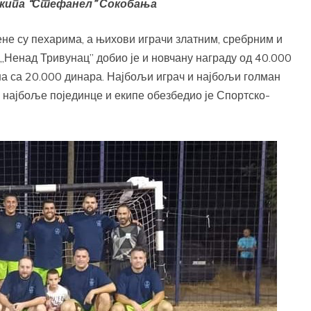
екипа “Стефанел” Сокобања
ене су пехарима, а њихови играчи златним, сребрним и
енад Тривунац” добио је и новчану награду од 40.000
на са 20.000 динара. Најбољи играч и најбољи голман
 најбоље појединце и екипе обезбедио је Спортско-