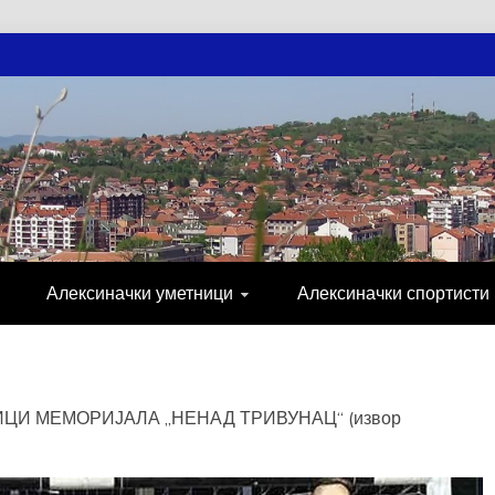
АЧКЕ НОВОСТ
МИЈА, СПОРТ, ПОСЛОВНИ ИМЕНИК, ХР
Алексиначки уметници
Алексиначки спортисти
ИЦИ МЕМОРИЈАЛА „НЕНАД ТРИВУНАЦ“ (извор