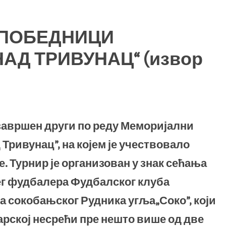
“ ПОБЕДНИЦИ
АД ТРИВУНАЦ“ (извор
 завршен други по реду Меморијални
Тривунац”, на којем је учествовало
е. Турнир је организован у знак сећања
ег фудбалера Фудбалског клуба
а сокобањског Рудника угља„Соко”, који
дарској несрећи пре нешто више од две