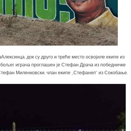
зАлексинца, док су друго и треће место освојиле екипе из
ајбољег играча проглашен је Стефан Драча из победничке
 Стефан Миленковски, члан екипе „Стефанел” из Сокобање.