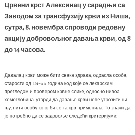
Црвени крст Алексинац у сарадњи са
Заводом за трансфузију крви из Ниша,
сутра, 8. новембра спроводи редовну
акцију добровољног давања крви, од 8
до 14 часова.
Давалац крви може бити свака здрава, одрасла особа,
старости од 18-65 година код које се лекарским
прегледом и провером крвне слике, односно нивоа
хемоглобина, утврди да давање крви неће угрозити ни
њу, нити особу којој би се та крв применила. То значи да
је потребно да се задовоље следећи критеријуми: