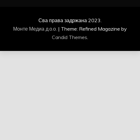
Сва права задржана 2023.
Монте Медиа д.о.о.
|
Theme: Refined Magazine by
Candid Themes
.