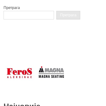
Претрага
Претрага