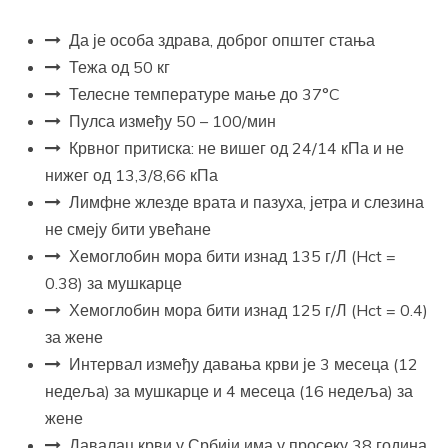
Да је особа здрава, доброг општег стања
Тежа од 50 кг
Телесне температуре мање до 37°C
Пулса између 50 – 100/мин
Крвног притиска: не вишег од 24/14 кПа и не
нижег од 13,3/8,66 кПа
Лимфне жлезде врата и пазуха, јетра и слезина
не смеју бити увећане
Хемоглобин мора бити изнад 135 г/Л (Hct =
0.38) за мушкарце
Хемоглобин мора бити изнад 125 г/Л (Hct = 0.4)
за жене
Интервал између давања крви је 3 месеца (12
недеља) за мушкарце и 4 месеца (16 недеља) за
жене
Давалац крви у Србији има у просеку 38 година,