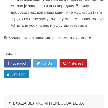
стално је запослен и има породицу. Већину
добровољних давалаца крви чине мушкарци (73,5
%), док су жене заступљене у мањем проценту(26,5
%), што је уобичајено и у другим земљама.
Добродошли, јер ваше мало некоме значи много.
ПОДЕЛИ
Facebook
Twitter
Pinterest
Linkedin
Кретање
ВЛАДА ВЕЛИКО ИНТЕРЕСОВАЊЕ ЗА